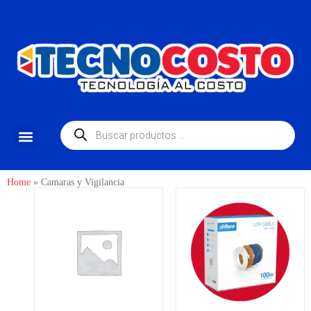
Home
»
Camaras y Vigilancia