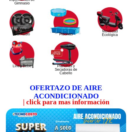
Gimnasio
Movilidad
Car Audio
Piscinas
Ecológica
Linea Bebe
Planchas y
Secadoras de
Cabello
| click para mas información