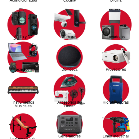
Acondicionados
Cocina
Oficina
Audio y DJ
Cámaras
Lavadoras
Tecnología
Domótica
Proyectores
Instrumentos
Accesorios de
Hidrolavadoras
Musicales
Hogar
Generadores
Linea Industrial
Implementos de