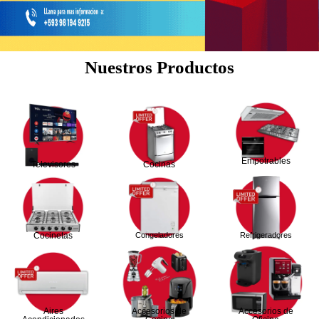
Nuestros Productos
Empotrables
Televisores
Cocinas
Cocinetas
Congeladores
Refrigeradores
Aires
Accesorios de
Accesorios de