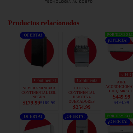
Productos relacionados
POR TIEMPO L
¡OFERTA!
¡OFERTA!
CHI
Continental
Continental
AIRE
ACONDICIONA
NEVERA MINIBAR
COCINA
CHIQ 24K/BT
CONTINENTAL 138L
CONTINENTAL
$
449.99
NEGRA
DAKOTA 4
QUEMADORES
$
179.99
$
494.99
$
189.99
$
254.99
POR TIEMPO L
¡OFERTA!
¡OFERTA!
¡OFERTA!