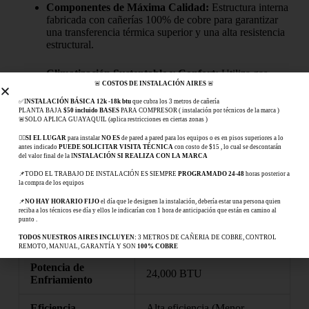
Componentes de Máxima Calidad:
Estructura interna
fabricada con cañerías 100% de cobre para garantizar
una transferencia térmica superior y una alta resistencia
estructural.
Climatización Sustentable y Confort:
Utiliza gas
ecológico R-410A de bajo impacto ambiental y cuenta
🚨
COSTOS DE INSTALACIÓN AIRES
🚨
con funciones especiales como los modos Turbo
✅I
NSTALACIÓN BÁSICA 12k -18k btu
que cubra los 3 metros de cañería
(enfriamiento rápido) y Sleep (confort nocturno
PLANTA BAJA
$50 incluido BASES
PARA COMPRESOR ( instalación por técnicos de la marca )
🚨SOLO APLICA GUAYAQUIL (aplica restricciones en ciertas zonas )
regulado).
👉🏻
SI EL LUGAR
para instalar
NO ES
de pared a pared para los equipos o es en pisos superiores a lo
antes indicado
PUEDE SOLICITAR VISITA TÉCNICA
con costo de $15 , lo cual se descontarán
Tabla de Especificaciones Técnicas
del valor final de la I
NSTALACIÓN SI REALIZA CON LA MARCA
📌TODO EL TRABAJO DE INSTALACIÓN ES SIEMPRE
PROGRAMADO 24-48
horas posterior a
Especificación
Valor
la compra de los equipos
📌
NO HAY HORARIO FIJO
el día que le designen la instalación, debería estar una persona quien
Producto
Aire Acondicionado
reciba a los técnicos ese día y ellos le indicarían con 1 hora de anticipación que están en camino al
punto .
Marca
Continental
TODOS NUESTROS AIRES INCLUYEN:
3 METROS DE CAÑERIA DE COBRE, CONTROL
REMOTO, MANUAL, GARANTÍA Y SON
100% COBRE
Potencia de
24,000 BTU
Enfriamiento
Eficiencia
Alta eficiencia (Menor