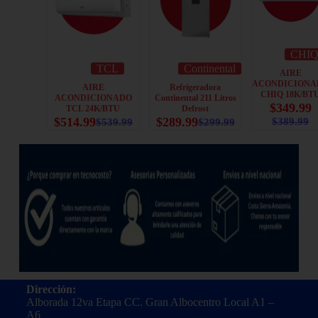
CHI
TCL
Continental
AIRE
ACONDICIONA
AIRE
Refrigeradora
CHIQ 18K/BT
ACONDICIONADO
Continental 211 Litros
$
349.99
TCL 24K/BTU
Defrost
$
514.99
$
289.99
$
389.99
$
539.99
$
299.99
Dirección:
Alborada 12va Etapa CC. Gran Albocentro Local A1 –
A6