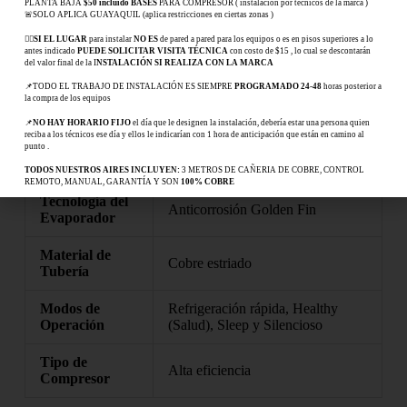
PLANTA BAJA
$50 incluido BASES
PARA COMPRESOR ( instalación por técnicos de la marca )
🚨SOLO APLICA GUAYAQUIL (aplica restricciones en ciertas zonas )
Marca
Lakes
👉🏻
SI EL LUGAR
para instalar
NO ES
de pared a pared para los equipos o es en pisos superiores a lo
antes indicado
PUEDE SOLICITAR VISITA TÉCNICA
con costo de $15 , lo cual se descontarán
Capacidad de
12,000 BTU
del valor final de la I
NSTALACIÓN SI REALIZA CON LA MARCA
Enfriamiento
📌TODO EL TRABAJO DE INSTALACIÓN ES SIEMPRE
PROGRAMADO 24-48
horas posterior a
la compra de los equipos
Conectividad
Wi-Fi integrado
📌
NO HAY HORARIO FIJO
el día que le designen la instalación, debería estar una persona quien
reciba a los técnicos ese día y ellos le indicarían con 1 hora de anticipación que están en camino al
Ahorro de
Modo ECO+ (Hasta 30% de
punto .
Energía
reducción de consumo)
TODOS NUESTROS AIRES INCLUYEN:
3 METROS DE CAÑERIA DE COBRE, CONTROL
REMOTO, MANUAL, GARANTÍA Y SON
100% COBRE
Tecnología del
Anticorrosión Golden Fin
Evaporador
Material de
Cobre estriado
Tubería
Modos de
Refrigeración rápida, Healthy
Operación
(Salud), Sleep y Silencioso
Tipo de
Alta eficiencia
Compresor