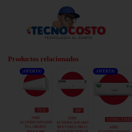
Productos relacionados
¡OFERTA!
¡OFERTA!
TCL
BP
AIRE
AIRE
LONGTIM
ACONDICIONADO
ACONDICIONADO
TCL 24K/BTU
BP EVERES PRO 2
AIRE
ALTA EFICIENCIA
ACONDICIONADO