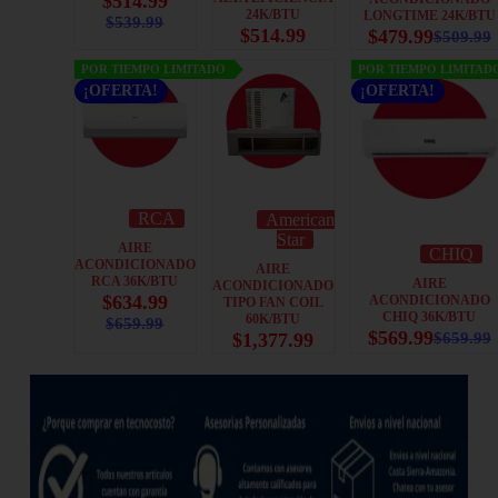
$
514.99
24K/BTU
LONGTIME 24K/BTU
$
539.99
$
514.99
$
479.99
$
509.99
POR TIEMPO LIMITADO
POR TIEMPO LIMITAD
¡OFERTA!
¡OFERTA!
RCA
American
Star
AIRE
CHIQ
ACONDICIONADO
AIRE
RCA 36K/BTU
AIRE
ACONDICIONADO
$
634.99
ACONDICIONADO
TIPO FAN COIL
CHIQ 36K/BTU
60K/BTU
$
659.99
$
569.99
$
1,377.99
$
659.99