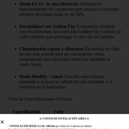
Modo ECO+ de alta eficiencia:
Optimiza el
funcionamiento del compresor para reducir el consumo
eléctrico del hogar hasta en un 30%.
Durabilidad con Golden Fin:
Evaporador diseñado
con recubrimiento anticorrosión Golden Fin y tubería de
cobre estriado para prolongar la vida útil del sistema.
Climatización rápida y silenciosa:
Desarrolla un flujo
de aire más potente para un enfriamiento veloz,
manteniendo una operación silenciosa mediante el
modo Sleep.
Modo Healthy / Salud:
Función especializada
orientada a mejorar la calidad del aire ambiente y el
bienestar en la habitación.
Tabla de Especificaciones Técnicas
Especificación
Valor
🚨
COSTOS DE INSTALACIÓN AIRES
🚨
Producto
Aire Acondicionado
✅I
NSTALACIÓN BÁSICA 12k -18k btu
que cubra los 3 metros de cañería