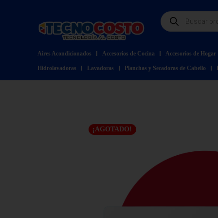
Aires Acondicionados
Accesorios de Cocina
Accesorios de Hogar
Hidrolavadoras
Lavadoras
Planchas y Secadoras de Cabello
¡AGOTADO!