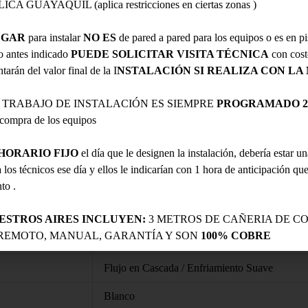
CA GUAYAQUIL (aplica restricciones en ciertas zonas )
Valor
UGAR
para instalar
NO ES
de pared a pared para los equipos o es en pi
Aire Acondicionado Inverter
lo antes indicado
PUEDE SOLICITAR VISITA TÉCNICA
con cost
Midea / EcoMaster
tarán del valor final de la I
NSTALACIÓN SI REALIZA CON L
MSEZ-24CFN8DH
 TRABAJO DE INSTALACIÓN ES SIEMPRE
PROGRAMADO 24
a compra de los equipos
24,000 BTU
HORARIO FIJO
el día que le designen la instalación, debería estar u
Inverter con AI ECO Master
 los técnicos ese día y ellos le indicarían con 1 hora de anticipación qu
Wi-Fi Integrado
to .
Autolimpieza (Unidad Exterior)
ESTROS AIRES INCLUYEN:
3 METROS DE CAÑERIA DE CO
REMOTO, MANUAL, GARANTÍA Y SON
100% COBRE
Recubrimiento UV / Anti-congelante
Flujo en Cascada / Enfriamiento Suave
Blanco