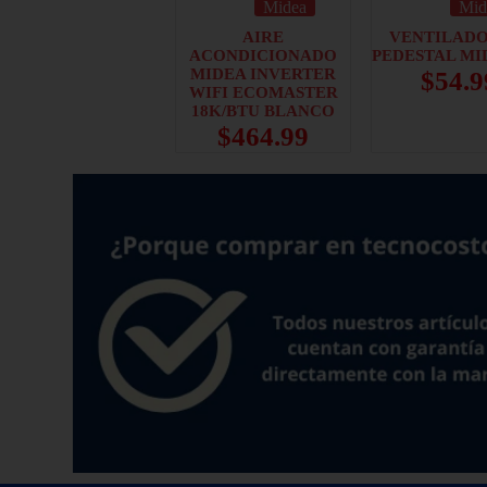
Midea
Mid
AIRE
VENTILADO
ACONDICIONADO
PEDESTAL MI
MIDEA INVERTER
$
54.9
WIFI ECOMASTER
18K/BTU BLANCO
$
464.99