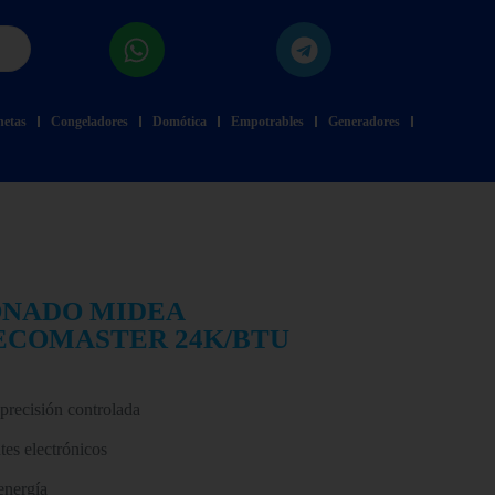
netas
Congeladores
Domótica
Empotrables
Generadores
ONADO MIDEA
 ECOMASTER 24K/BTU
precisión controlada
es electrónicos
energía