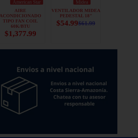
American Star
Midea
AIRE
VENTILADOR MIDEA
ACONDICIONADO
PEDESTAL 18″
TIPO FAN COIL
$
54.99
$
61.99
60K/BTU
$
1,377.99