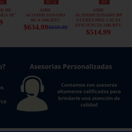
ea
RCA
BP
R DE
AIRE
AIRE
DEA 18″
ACONDICIONADO
ACONDICIONADO BP
RCA 36K/BTU
EVERES PRO 2 ALTA
9
EFICIENCIA 24K/BTU
$
634.99
$
659.99
$
514.99