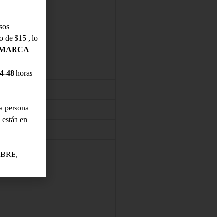
sos
o de $15 , lo
A MARCA
-48
horas
na persona
e están en
BRE,