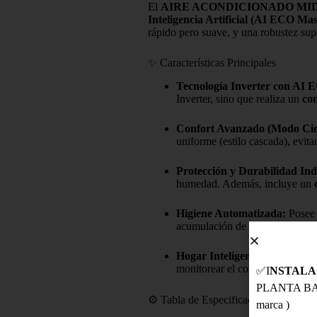
El
AIRE ACONDICIONADO MI
Inteligencia Artificial (AI ECO Mas
rápido pero suave, y una robustez supe
✨ Características Principales
Tecnología Inverter con AI 
Inverter, sino que realiza un
con
Confort Avanzado (Modo Cie
uniforme (estilo cascada), evit
Protección y Durabilidad Indu
humedad. Además, incluye un
Higiene Automatizada:
Posee 
acumulación de suciedad y mant
Hogar Inteligente:
Su
conexió
monitorear el consumo de energ
✅I
NSTALAC
PLANTA B
⚙️ Tabla de Especificaciones
marca )