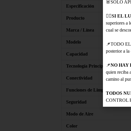
🚨SOLO APLI
Especificación
👉🏻
SI EL L
Producto
superiores a 
Marca / Línea
cual se descon
Modelo
📌TODO EL
posterior a l
Capacidad
📌
NO HAY 
Tecnología Principal
quien reciba a
Conectividad
camino al pun
Funciones de Limpieza
TODOS NU
CONTROL 
Seguridad
Modo de Aire
Color