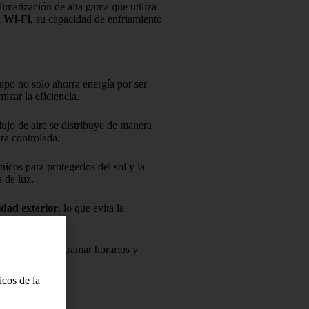
limatización de alta gama que utiliza
d
Wi-Fi
, su capacidad de enfriamiento
uipo no solo ahorra energía por ser
izar la eficiencia.
flujo de aire se distribuye de manera
ra controlada.
icos para protegerlos del sol y la
 de luz.
idad exterior
, lo que evita la
smartphone, programar horarios y
os de la