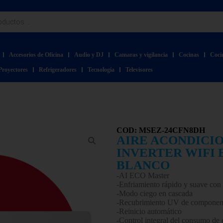
Accesorios de Oficina
Audio y DJ
Camaras y vigilancia
Cocinas
Coci
Proyectores
Refrigeradores
Tecnología
Televisores
COD: MSEZ-24CFN8DH
AIRE ACONDICI
INVERTER WIFI
BLANCO
-AI ECO Master
-Enfriamiento rápido y suave con 
-Modo ciego en cascada
-Recubrimiento UV de component
-Reinicio automático
-Control integral del consumo de 