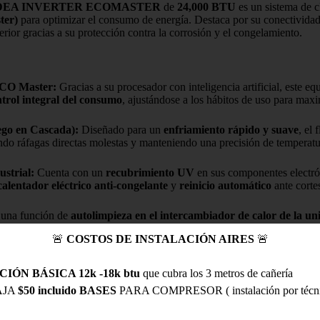
DEA INVERTER ECOMASTER
de
24,000 BTU
es un sistema de c
ter)
para optimizar el consumo de energía. Destaca por su conectivida
rior gracias a su protección contra la corrosión y el congelamiento.
ECO Master:
Gracias a su procesador con inteligencia artificial, este eq
trol integral del consumo
, ajustándose a los hábitos de uso para maxim
go en Cascada):
Diseñado para un
enfriamiento rápido y suave
, el 
ando ráfagas directas molestas y manteniendo una precisión de temperatu
strial:
Cuenta con un
recubrimiento UV
en sus componentes electrón
calentador eléctrico anti-congelante
y
reinicio automático
ante cortes
una función de
autolimpieza en el intercambiador de calor de la un
iene el rendimiento del equipo por más tiempo.
🚨
COSTOS DE INSTALACIÓN AIRES
🚨
n a Wi-Fi
integrada permite controlar el aire acondicionado desde tu 
ía desde cualquier lugar.
IÓN BÁSICA 12k -18k btu
que cubra los 3 metros de cañería
AJA
$50 incluido BASES
PARA COMPRESOR ( instalación por técnic