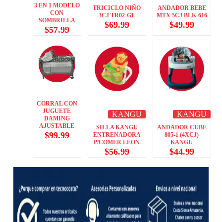
3 EN 1 MODELO
TRICICLO NIÑO
ANDADOR BEBE
CON
3CJ TR02-GL
MTX 5CJ BLK-616
SOMBRILLA
$
69.99
$
49.99
$
57.99
CORRAL CON
JUGUETE
KANGU
KANGU
DAMING
AJUSTABLE
SILLA KANGU
ANDADOR CUBE
$
99.99
ENTRENADORA
805-1 (4XCJ)
P/COMER LEON
KANGU
$
56.99
$
44.99