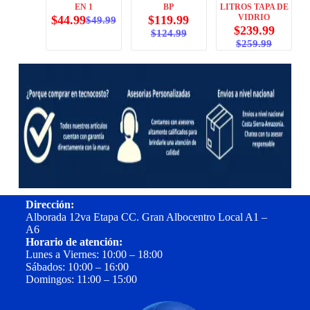
EN 1
BP
LITROS TAPA DE
VIDRIO
$
44.99
$
119.99
$
49.99
$
239.99
$
124.99
$
259.99
Dirección:
Alborada 12va Etapa CC. Gran Albocentro Local A1 –
A6
Horario de atención:
Lunes a Viernes: 10:00 – 18:00
Sábados: 10:00 – 16:00
Domingos: 11:00 – 15:00