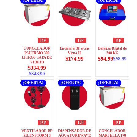
¡OFERTA!
¡OFERTA!
BP
BP
BP
CONGELADOR
Encimera BP a Gas
Balanza Digital de
PALERMO 300
Viena II
300 KG
LITROS TAPA DE
$
174.99
$
94.99
$
98.99
VIDRIO
$
334.99
$
348.99
¡OFERTA!
¡OFERTA!
¡OFERTA!
BP
BP
BP
VENTILADOR BP
DISPENSADOR DE
CONGELADOR
SILENSTORM 3
AGUA PUREWAVE
MARSELLA 170