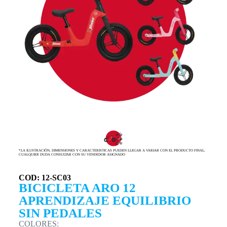
*LA ILUSTRACIÓN, DIMENSIONES Y CARACTERISTICAS PUEDEN LLEGAR A VARIAR CON EL PRODUCTO FINAL,
CUALQUIER DUDA CONSULTAR CON SU VENDEDOR ASIGNADO
COD: 12-SC03
BICICLETA ARO 12
APRENDIZAJE EQUILIBRIO
SIN PEDALES
COLORES: