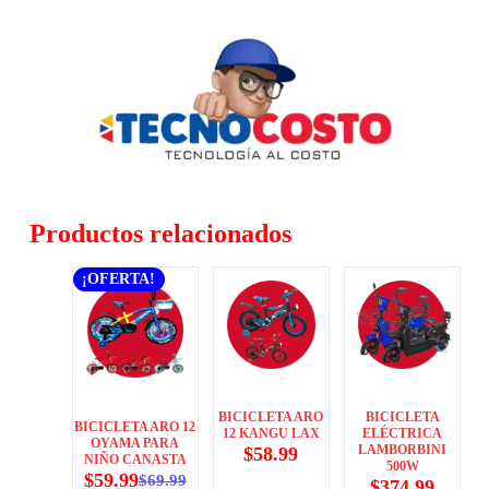
Productos relacionados
¡OFERTA!
BICICLETA ARO
BICICLETA
BICICLETA ARO 12
12 KANGU LAX
ELÉCTRICA
OYAMA PARA
LAMBORBINI
$
58.99
NIÑO CANASTA
500W
$
59.99
$
69.99
$
374.99