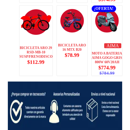
¡OFERTA!
BICICLETA ARO
AIMA
BICICLETA ARO 29
16 MTX B20
RSD-MB-10
MOTO A BATERIA
$
78.99
SUSP/FRENODISCO
AIMA GOGO GRIS
$
112.99
800W 60V20AH
$
774.99
$
784.99