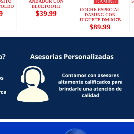
SITO
ANDADOR CON
DAMING
TOLDO
BLUETOOTH
COCHE ESPECIAL
9
$
39.99
DAMING CON
JUGUETE DM-017B
$
89.99