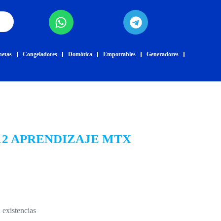
netas
Congeladores
Domótica
Empotrables
Generadores
12 APRENDIZAJE MTX
 existencias