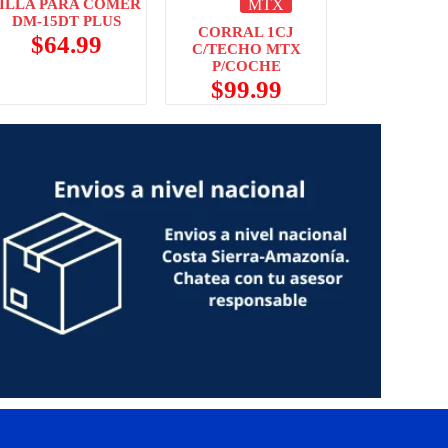
SILLA PARA COMER
MTX
DM-15DT PLUS
CORRAL 1CJ
$
64.99
C/TECHO MTX
P/COCHE
$
99.99