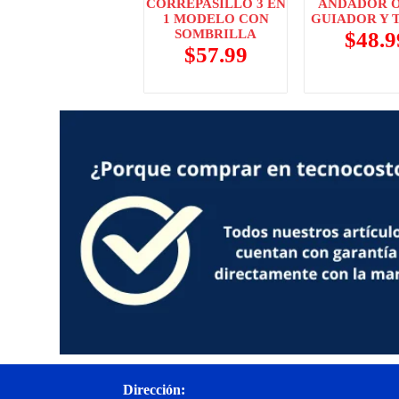
CORREPASILLO 3 EN
ANDADOR O
1 MODELO CON
GUIADOR Y 
SOMBRILLA
$
48.9
$
57.99
Dirección: