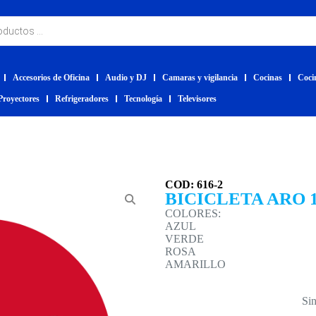
Accesorios de Oficina
Audio y DJ
Camaras y vigilancia
Cocinas
Coci
Proyectores
Refrigeradores
Tecnología
Televisores
COD: 616-2
BICICLETA ARO 
COLORES:
AZUL
VERDE
ROSA
AMARILLO
Sin