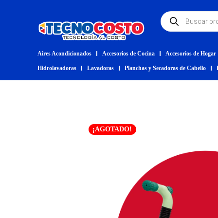
Aires Acondicionados
Accesorios de Cocina
Accesorios de Hogar
Hidrolavadoras
Lavadoras
Planchas y Secadoras de Cabello
¡AGOTADO!