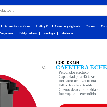
Accesorios de Oficina
Audio y DJ
Camaras y vigilancia
Cocinas
Coci
Proyectores
Refrigeradores
Tecnología
Televisores
COD: DK45N
CAFETERA ECHEF
– Percolador eléctrico
– Capacidad para 45 tazas
– Indicador de nivel frontal
– Filtro de café extraible
– Cuerpo de acero inoxidable
– Interruptor de encendido