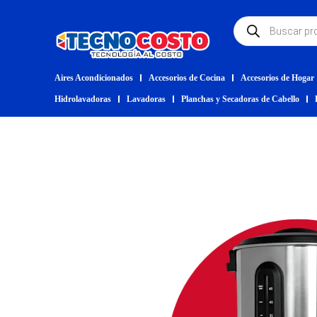
Aires Acondicionados
Accesorios de Cocina
Accesorios de Hogar
Hidrolavadoras
Lavadoras
Planchas y Secadoras de Cabello