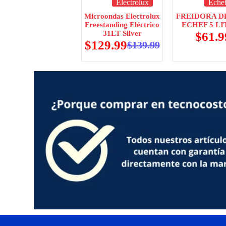
Electrolux
Eche
Microondas Electrolux
FREIDORA D
Freestanding Eléctrico
ECHEF 5 L
31LT Silver
$
61.9
$
129.99
$
139.99