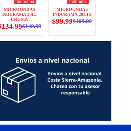
Indurama
Indurama
MICROONDAS
MICROONDAS
INDURAMA 30LT
INDURAMA 20LTS
CROMA
$
99.99
$
109.99
$
134.99
$
149.99