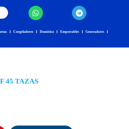
netas
Congeladores
Domótica
Empotrables
Generadores
 45 TAZAS