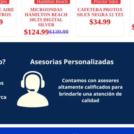
fpro
Hamilton Beach
Proctor Silex
E AIRE
MICROONDAS
CAFETERA PROTOX
ITROS
HAMILTON BEACH
SILEX NEGRA 12 TZS
30LTS DIGITAL
9
$
34.99
SILVER
$
124.99
$
139.99