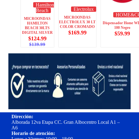
Hamilton
Electrolux
Beach
HOME&C
MICROONDAS
MICROONDAS
ELECTROLUX 30 LT
Dispensador Home W
HAMILTON
COLOR CROMADO
100 Negro
BEACH 30LTS
$
169.99
DIGITAL SILVER
$
59.99
$
124.99
$
139.99
Dirección:
Alborada 12va Etapa CC. Gran Albocentro Local A1 –
A6
Horario de atención:
Lunes a Viernes: 10:00 – 18:00