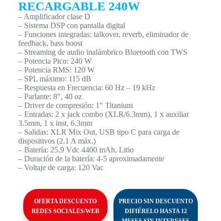
RECARGABLE 240W
– Amplificador clase D
– Sistema DSP con pantalla digital
– Funciones integradas: talkover, reverb, eliminador de
feedback, bass boost
– Streaming de audio inalámbrico Bluetooth con TWS
– Potencia Pico: 240 W
– Potencia RMS: 120 W
– SPL máximo: 115 dB
– Respuesta en Frecuencia: 60 Hz – 19 kHz
– Parlante: 8″, 40 oz
– Driver de compresión: 1″ Titanium
– Entradas: 2 x jack combo (XLR/6.3mm), 1 x auxiliar
3.5mm, 1 x inst. 6.3mm
– Salidas: XLR Mix Out, USB tipo C para carga de
dispositivos (2.1 A máx.)
– Batería: 25.9 Vdc 4400 mAh, Litio
– Duración de la batería: 4-5 aproximadamente
– Voltaje de carga: 120 Vac
OFERTA DESCUENTO
PRECIO SIN DESCUENTO
REDES SOCIALES/WEB
DIFIÉRELO HASTA 12
MESES SIN INTERESES