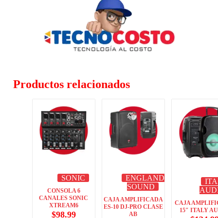
Productos relacionados
SONIC
ENGLAND
IT
SOUND
AUD
CONSOLA 6
CANALES SONIC
CAJA AMPLIFICADA
CAJA AMPLIF
XTREAM6
ES-10 DJ-PRO CLASE
15″ ITALY A
$
98.99
AB