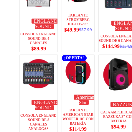
PARLANTE
STROMBERG
ENGLAND
ENGLA
DIGITY-2 8″
SOUND
SOUND
$
49.99
$
57.99
CONSOLA ENGLAND
CONSOLA ENGLA
SOUND DE 4
SOUND DE 6 CANA
CANALES
$
144.99
$
154.
$
89.99
¡OFERTA!
American
ENGLAND
Star
BAZZU
SOUND
PARLANTE
CAJA AMPLIFIC
AMERICAN STAR
CONSOLA ENGLAND
BAZZUKA 8″ CO
WOOFER 10″ CON
SOUND DE 8
BATERÍA
BATERÍA
CANALES
$
94.99
$
114.99
ANALOGAS