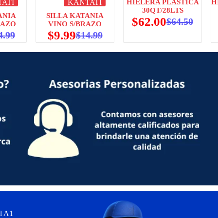
ATI
KANTATI
HIELERA PLÁSTICA
H
30QT/28LTS
ANIA
SILLA KATANIA
$
62.00
$
64.50
RAZO
VINO S/BRAZO
$
9.99
4.99
$
14.99
l A1