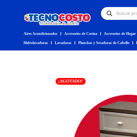
Aires Acondicionados
Accesorios de Cocina
Accesorios de Hogar
Hidrolavadoras
Lavadoras
Planchas y Secadoras de Cabello
¡AGOTADO!