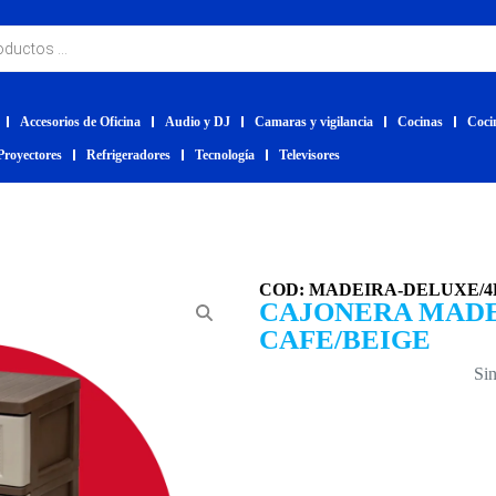
Accesorios de Oficina
Audio y DJ
Camaras y vigilancia
Cocinas
Coci
Proyectores
Refrigeradores
Tecnología
Televisores
COD: MADEIRA-DELUXE/4
CAJONERA MADE
CAFE/BEIGE
Sin