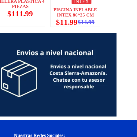
IELERA PLÁSTICA 4
INTEX
PIEZAS
PISCINA INFLABLE
$
111.99
INTEX 86*25 CM
$
11.99
$
14.99
Nuestras Redes Sociales: