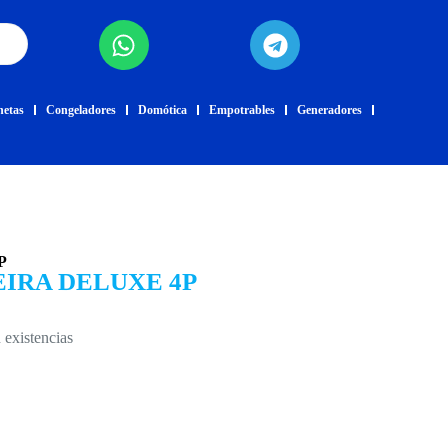
netas
Congeladores
Domótica
Empotrables
Generadores
P
IRA DELUXE 4P
 existencias