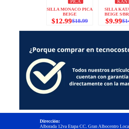
PICA
KANT
SILLA MONACO PICA
SILLA KAT
BEIGE
BEIGE S/B
$
12.99
$
9.99
$
18.99
$
1
Dirección:
Alborada 12va Etapa CC. Gran Albocentro Loca