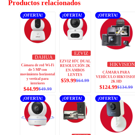
Productos relacionados
¡OFERTA!
¡OFERTA!
¡OFERTA!
EZVIZ
DAHUA
EZVIZ H7C DUAL
HIKVISION
Cámara de red Wi-Fi
RESOLUCIÓN 2K
de 5 MP con
EN AMBOS
CÁMARA PARA
movimiento horizontal
LENTES
VEHÍCULO HIKVISIO
y vertical para
$
59.99
$
64.99
2K HD
interiores
$
124.99
$
134.99
$
44.99
$
49.99
¡OFERTA!
¡OFERTA!
¡OFERTA!