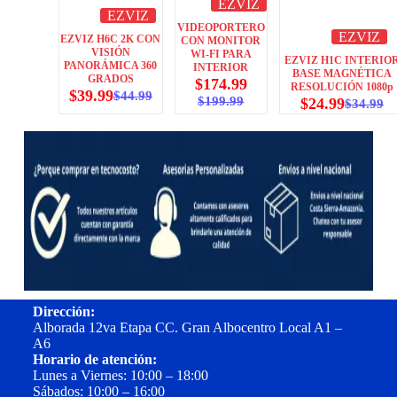
EZVIZ
EZVIZ
VIDEOPORTERO
EZVIZ
EZVIZ H6C 2K CON
CON MONITOR
VISIÓN
WI-FI PARA
EZVIZ H1C INTERIO
PANORÁMICA 360
INTERIOR
BASE MAGNÉTICA
GRADOS
$
174.99
RESOLUCIÓN 1080p
$
39.99
$
44.99
$
199.99
$
24.99
$
34.99
Dirección:
Alborada 12va Etapa CC. Gran Albocentro Local A1 –
A6
Horario de atención:
Lunes a Viernes: 10:00 – 18:00
Sábados: 10:00 – 16:00