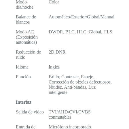
Modo
Color
día/noche
Balance de
Automático/Exterior/Global/Manual
blancos
Modo AE
DWDR, BLC, HLC, Global, HLS
(Exposición
automática)
Reducción de
2D DNR
ruido
Idioma
Inglés
Función
Brillo, Contraste, Espejo,
Corrección de píxeles defectuosos,
Nitidez, Anti-bandas, Luz
inteligente
Interfaz
Salida de vídeo
TVI/AHD/CVI/CVBS
conmutables
Entrada de
Micrófono incorporado