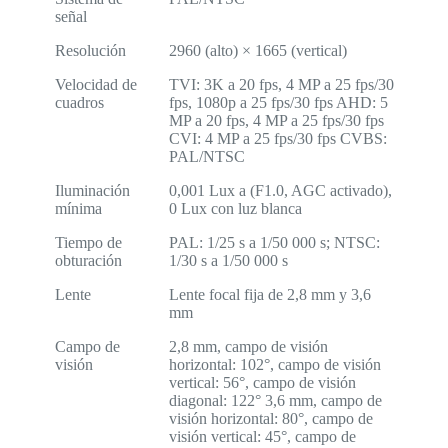
señal
Resolución
2960 (alto) × 1665 (vertical)
Velocidad de
TVI: 3K a 20 fps, 4 MP a 25 fps/30
cuadros
fps, 1080p a 25 fps/30 fps AHD: 5
MP a 20 fps, 4 MP a 25 fps/30 fps
CVI: 4 MP a 25 fps/30 fps CVBS:
PAL/NTSC
Iluminación
0,001 Lux a (F1.0, AGC activado),
mínima
0 Lux con luz blanca
Tiempo de
PAL: 1/25 s a 1/50 000 s; NTSC:
obturación
1/30 s a 1/50 000 s
Lente
Lente focal fija de 2,8 mm y 3,6
mm
Campo de
2,8 mm, campo de visión
visión
horizontal: 102°, campo de visión
vertical: 56°, campo de visión
diagonal: 122° 3,6 mm, campo de
visión horizontal: 80°, campo de
visión vertical: 45°, campo de