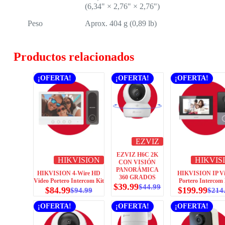
(6,34" × 2,76" × 2,76")
Peso
Aprox. 404 g (0,89 lb)
Productos relacionados
¡OFERTA!
¡OFERTA!
¡OFERTA!
EZVIZ
EZVIZ H6C 2K
HIKVISION
HIKVIS
CON VISIÓN
PANORÁMICA
HIKVISION 4-Wire HD
HIKVISION IP Vi
360 GRADOS
Video Portero Intercom Kit
Portero Intercom 
$
39.99
$
44.99
$
84.99
$
199.99
$
94.99
$
214
¡OFERTA!
¡OFERTA!
¡OFERTA!