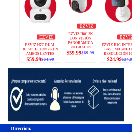
EZVIZ
EZVIZ H8C 2K
EZVIZ
EZVI
CON VISIÓN
PANORÁMICA
EZVIZ H7C DUAL
EZVIZ H1C INTE
360 GRADOS
RESOLUCIÓN 2K EN
BASE MAGNÉT
$
59.99
$
69.99
AMBOS LENTES
RESOLUCIÓN 10
$
59.99
$
24.99
$
64.99
$
34.
Dirección: