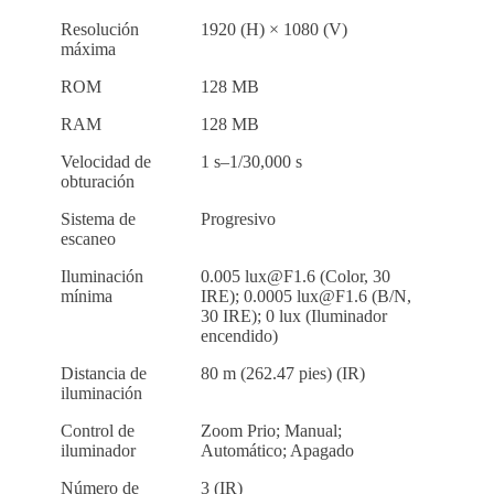
Resolución
1920 (H) × 1080 (V)
máxima
ROM
128 MB
RAM
128 MB
Velocidad de
1 s–1/30,000 s
obturación
Sistema de
Progresivo
escaneo
Iluminación
0.005 lux@F1.6 (Color, 30
mínima
IRE); 0.0005 lux@F1.6 (B/N,
30 IRE); 0 lux (Iluminador
encendido)
Distancia de
80 m (262.47 pies) (IR)
iluminación
Control de
Zoom Prio; Manual;
iluminador
Automático; Apagado
Número de
3 (IR)