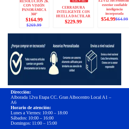
EZVIZ H4 Protecció
RESOLUCIÓN 2K
exterior confiable
CON VISIÓN
CERRADURA
inteligencia
PANORÁMICA
INTELIGENTE CON
incorporada
360°
HUELLA DACTILAR
$
54.99
$
164.99
$
64.99
$
229.99
$
269.99
Dirección:
Alborada 12va Etapa CC. Gran Albocentro Local A1 –
A6
Horario de atención:
Lunes a Viernes: 10:00 – 18:00
Sábados: 10:00 – 16:00
Domingos: 11:00 – 15:00