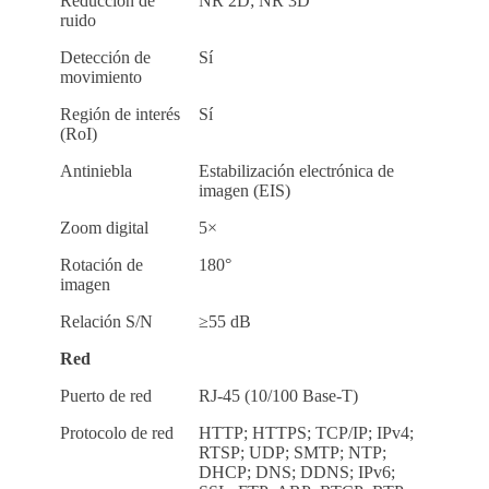
Reducción de
NR 2D; NR 3D
ruido
Detección de
Sí
movimiento
Región de interés
Sí
(RoI)
Antiniebla
Estabilización electrónica de
imagen (EIS)
Zoom digital
5×
Rotación de
180°
imagen
Relación S/N
≥55 dB
Red
Puerto de red
RJ-45 (10/100 Base-T)
Protocolo de red
HTTP; HTTPS; TCP/IP; IPv4;
RTSP; UDP; SMTP; NTP;
DHCP; DNS; DDNS; IPv6;