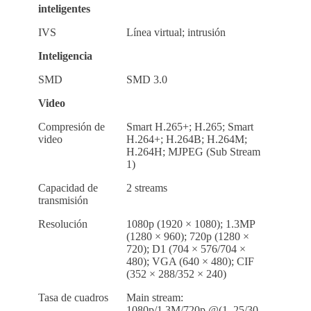
inteligentes
IVS
Línea virtual; intrusión
Inteligencia
SMD
SMD 3.0
Video
Compresión de
Smart H.265+; H.265; Smart
video
H.264+; H.264B; H.264M;
H.264H; MJPEG (Sub Stream
1)
Capacidad de
2 streams
transmisión
Resolución
1080p (1920 × 1080); 1.3MP
(1280 × 960); 720p (1280 ×
720); D1 (704 × 576/704 ×
480); VGA (640 × 480); CIF
(352 × 288/352 × 240)
Tasa de cuadros
Main stream:
1080p/1.3M/720p @(1–25/30