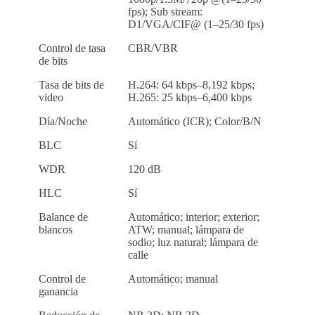
fps); Sub stream:
D1/VGA/CIF@ (1–25/30 fps)
Control de tasa
CBR/VBR
de bits
Tasa de bits de
H.264: 64 kbps–8,192 kbps;
video
H.265: 25 kbps–6,400 kbps
Día/Noche
Automático (ICR); Color/B/N
BLC
Sí
WDR
120 dB
HLC
Sí
Balance de
Automático; interior; exterior;
blancos
ATW; manual; lámpara de
sodio; luz natural; lámpara de
calle
Control de
Automático; manual
ganancia