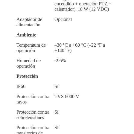
encendido + operación PTZ +
calentador): 18 W (12 VDC)
Adaptador de
Opcional
alimentación
Ambiente
Temperatura de
–30 °C a +60 °C (–22 °F a
operación
+140 °F)
Humedad de
≤95%
operación
Protección
IP66
Sí
Protección contra
TVS 6000 V
rayos
Protección contra
Sí
sobretensiones
Protección contra
Sí
transitorios de