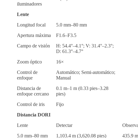
iluminadores
Lente
Longitud focal
5.0 mm–80 mm
Apertura máxima
F1.6–F3.5
Campo de visión
H: 54.4°–4.1°; V: 31.4°–2.3°;
D: 61.3°–4.7°
Zoom óptico
16×
Control de
Automático; Semi-automático;
enfoque
Manual
Distancia de
0.1 m–1 m (0.33 pies–3.28
enfoque cercano
pies)
Control de iris
Fijo
Distancia DORI
Lente
Detectar
Observa
5.0 mm–80 mm
1,103.4 m (3,620.08 pies)
435.9 