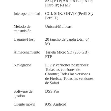
SSL; FTP; ARP; RTCP; RTP;
Filtro IP; RTMP
Interoperabilidad
CGI; SDK; ONVIF (Perfil S y
Perfil T)
Método de
Unicast/Multicast
transmisión
Usuario/Host
20 (ancho de banda total: 64
M)
Almacenamiento
Tarjeta Micro SD (256 GB);
FTP
Navegador
IE 7 y versiones posteriores;
Todas las versiones de
Chrome; Todas las versiones
de Firefox; Todas las versiones
de Safari
Software de
DSS Pro
gestión
Cliente móvil
iOS; Android