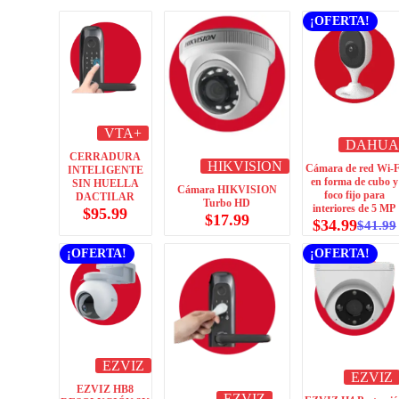
¡OFERTA!
VTA+
DAHUA
CERRADURA
HIKVISION
Cámara de red Wi-F
INTELIGENTE
en forma de cubo y
SIN HUELLA
Cámara HIKVISION
foco fijo para
DACTILAR
Turbo HD
interiores de 5 MP
$
95.99
$
17.99
$
34.99
$
41.99
¡OFERTA!
¡OFERTA!
EZVIZ
EZVIZ
EZVIZ HB8
EZVIZ