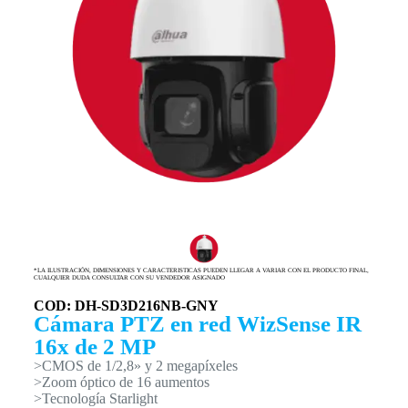
*LA ILUSTRACIÓN, DIMENSIONES Y CARACTERISTICAS PUEDEN LLEGAR A VARIAR CON EL PRODUCTO FINAL,
CUALQUIER DUDA CONSULTAR CON SU VENDEDOR ASIGNADO
COD: DH-SD3D216NB-GNY
Cámara PTZ en red WizSense IR
16x de 2 MP
>CMOS de 1/2,8» y 2 megapíxeles
>Zoom óptico de 16 aumentos
>Tecnología Starlight