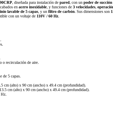
-90CRP
, diseñada para instalación de
pared
, con un
poder de succión
acabados en
acero inoxidable
, y funciones de
3 velocidades
,
operació
minio lavable de 5 capas
, y un
filtro de carbón
. Sus dimensiones son
1
tible con un voltaje de
110V / 60 Hz
.
.
s.
.
 o recirculación de aire.
le de 5 capas.
3.5 cm (alto) x 90 cm (ancho) x 49.4 cm (profundidad).
 13.5 cm (alto) x 90 cm (ancho) x 49.4 cm (profundidad).
 Hz.