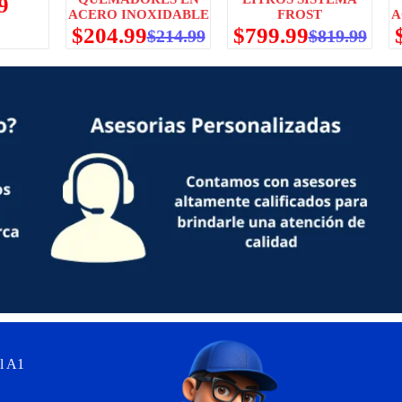
9
ACERO INOXIDABLE
FROST
A
$
204.99
$
799.99
$
214.99
$
819.99
l A1