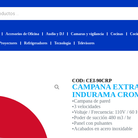
Accesorios de Oficina
Audio y DJ
Camaras y vigilancia
Cocinas
Coci
Proyectores
Refrigeradores
Tecnología
Televisores
COD: CEI-90CRP
CAMPANA EXTR
INDURAMA CRO
•Campana de pared
•3 velocidades
•Voltaje / Frecuencia: 110V / 60 
•Poder de succión 480 m3 / hr
•Panel con pulsantes
•Acabados en acero inoxidable