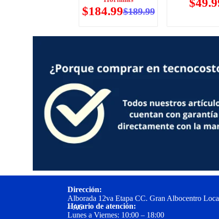
$
49.9
$
184.99
$
189.99
Dirección:
Alborada 12va Etapa CC. Gran Albocentro Loca
Horario de atención:
– A6
Lunes a Viernes: 10:00 – 18:00