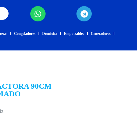
netas
Congeladores
Domótica
Empotrables
Generadores
ACTORA 90CM
MADO
Hz