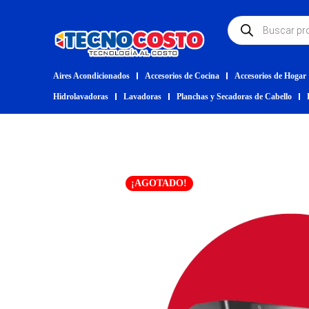
Aires Acondicionados
Accesorios de Cocina
Accesorios de Hogar
Hidrolavadoras
Lavadoras
Planchas y Secadoras de Cabello