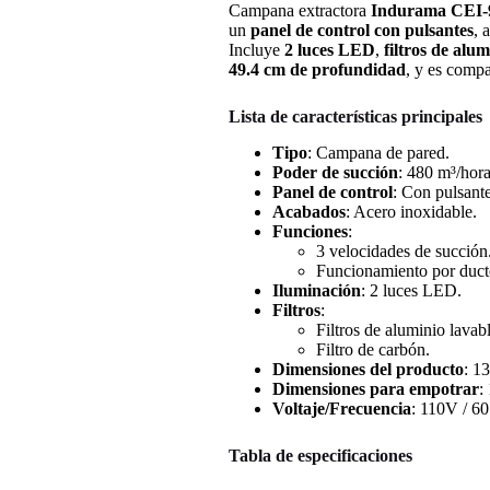
Campana extractora
Indurama CEI
un
panel de control con pulsantes
, 
Incluye
2 luces LED
,
filtros de alu
49.4 cm de profundidad
, y es compa
Lista de características principales
Tipo
: Campana de pared.
Poder de succión
: 480 m³/hora
Panel de control
: Con pulsante
Acabados
: Acero inoxidable.
Funciones
:
3 velocidades de succión
Funcionamiento por ducto
Iluminación
: 2 luces LED.
Filtros
:
Filtros de aluminio lavab
Filtro de carbón.
Dimensiones del producto
: 1
Dimensiones para empotrar
:
Voltaje/Frecuencia
: 110V / 60
Tabla de especificaciones