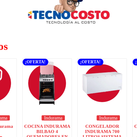
os
¡OFERTA!
¡OFERTA!
rama
Indurama
Indurama
durama
COCINA INDURAMA
CONGELADOR
BILBAO 4
INDURAMA 700
QUEMADORES EN
LITROS SISTEMA