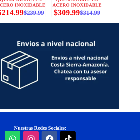
CERO INOXIDABLE
ACERO INOXIDABLE
$
214.99
$
309.99
$
239.99
$
314.99
Nuestras Redes Sociales: