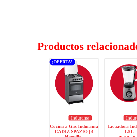
Productos relacionad
¡OFERTA!
Indurama
Indu
Cocina a Gas Indurama
Licuadora In
CADIZ SPAZIO | 4
1.5L
Hornillas