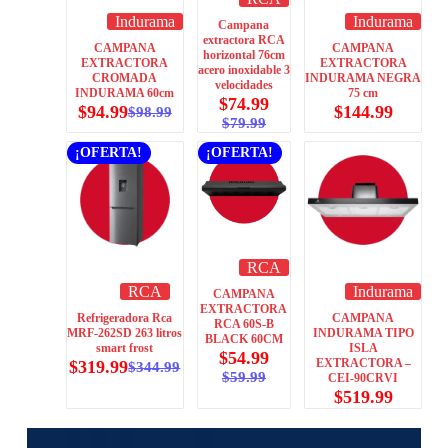
Indurama
Indurama
Campana
extractora RCA
CAMPANA
CAMPANA
horizontal 76cm
EXTRACTORA
EXTRACTORA
acero inoxidable 3
CROMADA
INDURAMA NEGRA
velocidades
INDURAMA 60cm
75 cm
$
74.99
$
94.99
$
144.99
$
98.99
$
79.99
¡OFERTA!
¡OFERTA!
RCA
RCA
Indurama
CAMPANA
EXTRACTORA
Refrigeradora Rca
CAMPANA
RCA 60S-B
MRF-262SD 263 litros
INDURAMA TIPO
BLACK 60CM
smart frost
ISLA
$
54.99
EXTRACTORA –
$
319.99
$
344.99
$
59.99
CEI-90CRVI
$
519.99