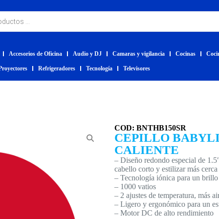
Accesorios de Oficina
Audio y DJ
Camaras y vigilancia
Cocinas
Coci
Proyectores
Refrigeradores
Tecnología
Televisores
COD: BNTHB150SR
CEPILLO BABYLI
CALIENTE
– Diseño redondo especial de 1.5
cabello corto y estilizar más cerca 
– Tecnología iónica para un brillo
– 1000 vatios
– 2 ajustes de temperatura, más air
– Ligero y ergonómico para un est
– Motor DC de alto rendimiento