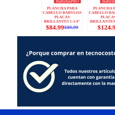
BaBylissPRO
BaByli
PLANCHA PARA
PLANCHA 
CABELLO BABYLISS
CABELLO BA
PLACAS
PLACA
BRILLANTES 1-1/4″
BRILLANTES 
$
84.99
$
124.
$
89.99