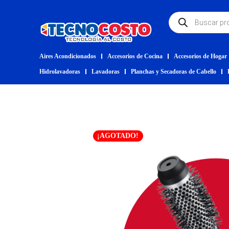
Aires Acondicionados
Accesorios de Cocina
Accesorios de Hogar
Hidrolavadoras
Lavadoras
Planchas y Secadoras de Cabello
¡AGOTADO!