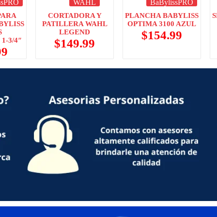
ssPRO
WAHL
BaBylissPRO
PARA
CORTADORA Y
PLANCHA BABYLISS
S
BYLISS
PATILLERA WAHL
OPTIMA 3100 AZUL
S
LEGEND
$
154.99
1-3/4″
$
149.99
99