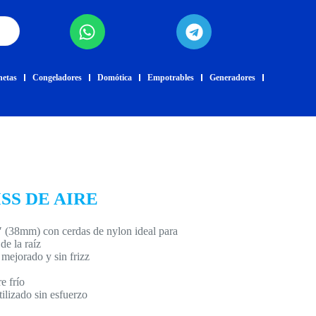
netas
Congeladores
Domótica
Empotrables
Generadores
SS DE AIRE
″ (38mm) con cerdas de nylon ideal para
de la raíz
 mejorado y sin frizz
e frío
ilizado sin esfuerzo