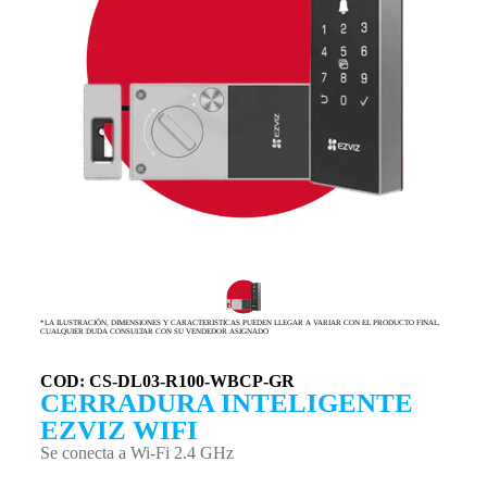
*LA ILUSTRACIÓN, DIMENSIONES Y CARACTERISTICAS PUEDEN LLEGAR A VARIAR CON EL PRODUCTO FINAL,
CUALQUIER DUDA CONSULTAR CON SU VENDEDOR ASIGNADO
COD: CS-DL03-R100-WBCP-GR
CERRADURA INTELIGENTE
EZVIZ WIFI
Se conecta a Wi-Fi 2.4 GHz