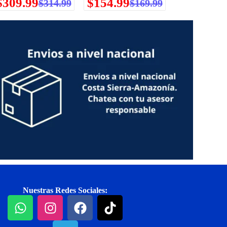
$
309.99
$
154.99
$
314.99
$
169.99
Nuestras Redes Sociales: