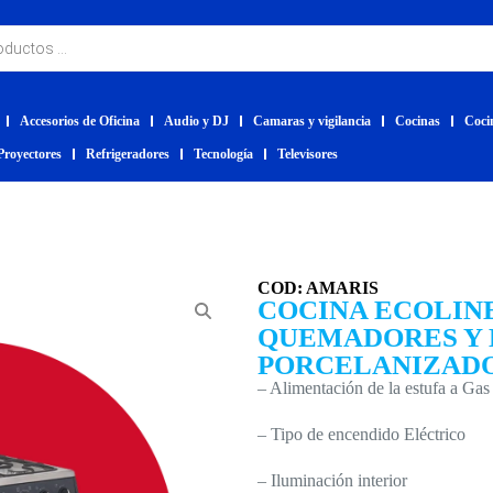
Accesorios de Oficina
Audio y DJ
Camaras y vigilancia
Cocinas
Coci
Proyectores
Refrigeradores
Tecnología
Televisores
COD: AMARIS
COCINA ECOLINE
QUEMADORES Y
PORCELANIZAD
– Alimentación de la estufa a Gas
– Tipo de encendido Eléctrico
– Iluminación interior