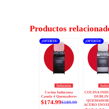
Productos relacionad
¡OFERTA!
¡OFERTA!
Indurama
Indu
Cocina Indurama
COCINA IND
Canela 4 Quemadores
DUBLIN
QUEMADORE
$
174.99
$
189.99
ACERO INOX