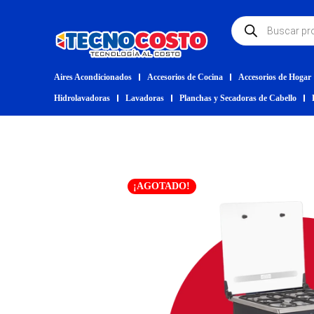
Aires Acondicionados
Accesorios de Cocina
Accesorios de Hogar
Hidrolavadoras
Lavadoras
Planchas y Secadoras de Cabello