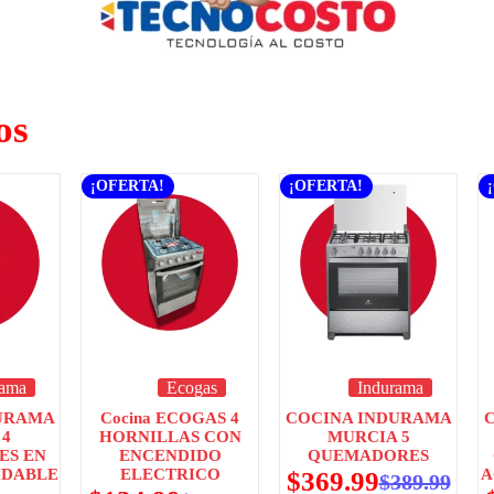
os
¡OFERTA!
¡OFERTA!
rama
Ecogas
Indurama
URAMA
Cocina ECOGAS 4
COCINA INDURAMA
 4
HORNILLAS CON
MURCIA 5
S EN
ENCENDIDO
QUEMADORES
IDABLE
ELECTRICO
A
$
369.99
$
389.99