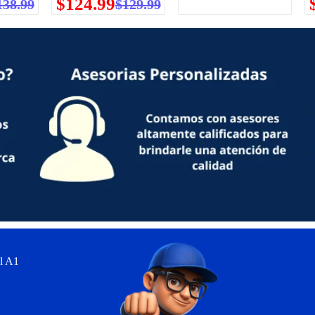
$
124.99
138.99
$
129.99
l A1