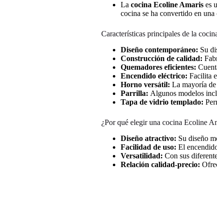
La
cocina Ecoline Amaris
es u
cocina se ha convertido en una
Características principales de la coci
Diseño contemporáneo:
Su dis
Construcción de calidad:
Fabr
Quemadores eficientes:
Cuenta
Encendido eléctrico:
Facilita 
Horno versátil:
La mayoría de 
Parrilla:
Algunos modelos incluy
Tapa de vidrio templado:
Perm
¿Por qué elegir una cocina Ecoline A
Diseño atractivo:
Su diseño mo
Facilidad de uso:
El encendido 
Versatilidad:
Con sus diferente
Relación calidad-precio:
Ofrec