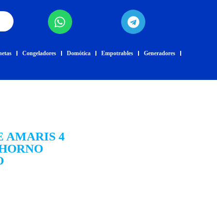
netas
Congeladores
Domótica
Empotrables
Generadores
 AMARIS 4
 HORNO
O