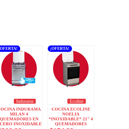
¡OFERTA!
¡OFERTA!
Indurama
Ecoline
COCINA INDURAMA
COCINA ECOLINE
MILAN 4
NOELIA
QUEMADORES EN
*INOXIDABLE* 21″ 4
CERO INOXIDABLE
QUEMADORES