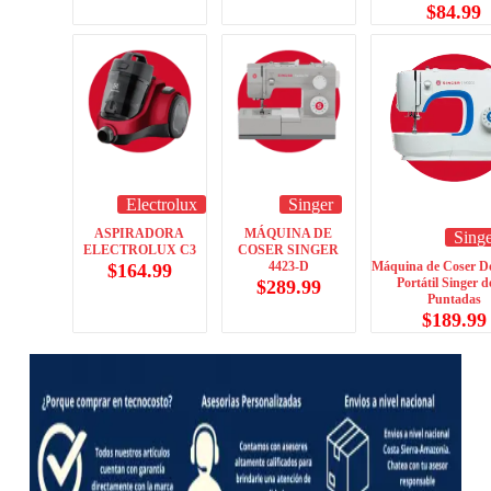
$
84.99
Electrolux
Singer
ASPIRADORA
MÁQUINA DE
Sing
ELECTROLUX C3
COSER SINGER
4423-D
Máquina de Coser D
$
164.99
Portátil Singer d
$
289.99
Puntadas
$
189.99