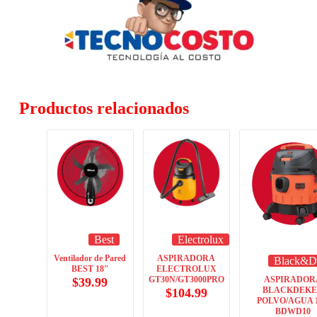
Productos relacionados
Best
Electrolux
Ventilador de Pared
ASPIRADORA
Black&D
BEST 18″
ELECTROLUX
GT30N/GT3000PRO
ASPIRADOR
$
39.99
BLACKDEK
$
104.99
POLVO/AGUA 
BDWD10