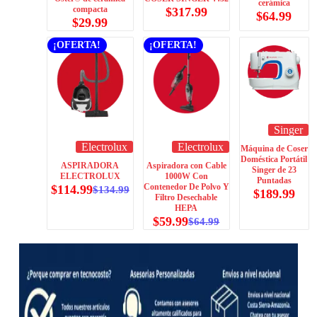
cerámica
compacta
$
317.99
$
64.99
$
29.99
¡OFERTA!
¡OFERTA!
Singer
Electrolux
Electrolux
Máquina de Coser
Doméstica Portátil
ASPIRADORA
Aspiradora con Cable
Singer de 23
ELECTROLUX
1000W Con
Puntadas
Contenedor De Polvo Y
$
114.99
$
134.99
$
189.99
Filtro Desechable
HEPA
$
59.99
$
64.99