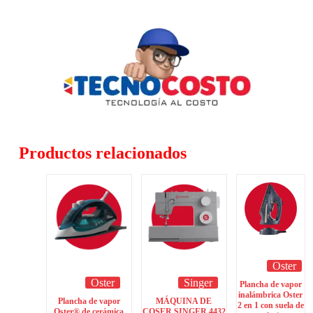
Productos relacionados
Oster
Oster
Singer
Plancha de vapor
inalámbrica Oster
Plancha de vapor
MÁQUINA DE
2 en 1 con suela de
Oster® de cerámica
COSER SINGER 4432