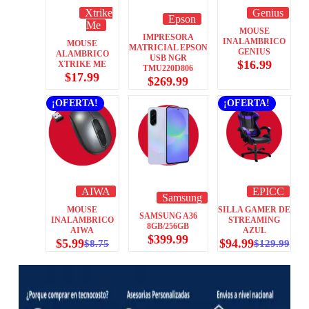
Xtrike
Genius
Epson
Me
MOUSE
IMPRESORA
INALAMBRICO
MOUSE
MATRICIAL EPSON
GENIUS
ALAMBRICO
USB NGR
$
16.99
XTRIKE ME
TMU220D806
$
17.99
$
269.99
¡OFERTA!
¡OFERTA!
AIWA
EPICC
Samsung
MOUSE
SILLA GAMER DE
SAMSUNG A36
INALAMBRICO
STREAMING
8GB/256GB
AIWA
AZUL
$
399.99
$
5.99
$
94.99
$
8.75
$
129.99