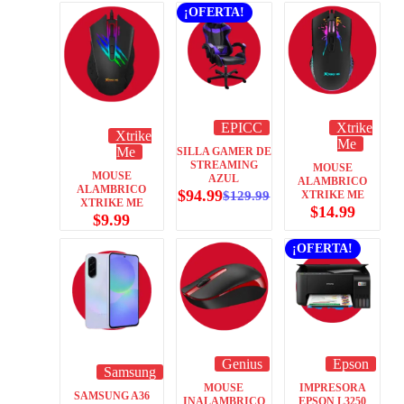
¡OFERTA!
EPICC
Xtrike
Xtrike
Me
Me
SILLA GAMER DE
STREAMING
MOUSE
MOUSE
AZUL
ALAMBRICO
ALAMBRICO
$
94.99
$
129.99
XTRIKE ME
XTRIKE ME
$
14.99
$
9.99
¡OFERTA!
Genius
Epson
Samsung
MOUSE
IMPRESORA
SAMSUNG A36
INALAMBRICO
EPSON L3250