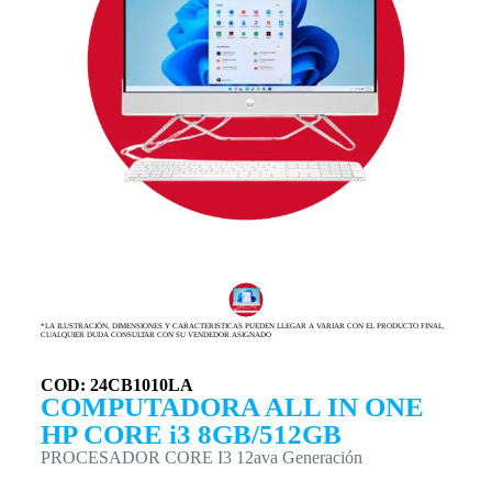
*LA ILUSTRACIÓN, DIMENSIONES Y CARACTERISTICAS PUEDEN LLEGAR A VARIAR CON EL PRODUCTO FINAL,
CUALQUIER DUDA CONSULTAR CON SU VENDEDOR ASIGNADO
COD: 24CB1010LA
COMPUTADORA ALL IN ONE
HP CORE i3 8GB/512GB
PROCESADOR CORE I3 12ava Generación