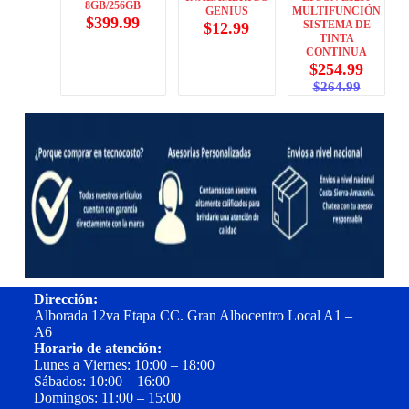
8GB/256GB
GENIUS
MULTIFUNCIÓN
$
399.99
SISTEMA DE
$
12.99
TINTA
CONTINUA
$
254.99
$
264.99
Dirección:
Alborada 12va Etapa CC. Gran Albocentro Local A1 –
A6
Horario de atención:
Lunes a Viernes: 10:00 – 18:00
Sábados: 10:00 – 16:00
Domingos: 11:00 – 15:00