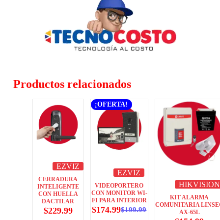
Productos relacionados
¡OFERTA!
EZVIZ
EZVIZ
CERRADURA
HIKVISION
VIDEOPORTERO
INTELIGENTE
CON MONITOR WI-
CON HUELLA
KIT ALARMA
FI PARA INTERIOR
DACTILAR
COMUNITARIA LINSE
$
174.99
$
229.99
$
199.99
AX-65L