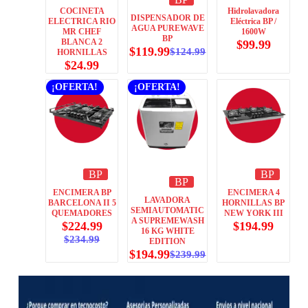
COCINETA
Hidrolavadora
DISPENSADOR DE
ELECTRICA RIO
Eléctrica BP /
AGUA PUREWAVE
MR CHEF
1600W
BP
BLANCA 2
$
99.99
$
119.99
$
124.99
HORNILLAS
$
24.99
¡OFERTA!
¡OFERTA!
BP
BP
BP
ENCIMERA BP
ENCIMERA 4
LAVADORA
BARCELONA II 5
HORNILLAS BP
SEMIAUTOMATIC
QUEMADORES
NEW YORK III
A SUPREMEWASH
$
224.99
$
194.99
16 KG WHITE
$
234.99
EDITION
$
194.99
$
239.99