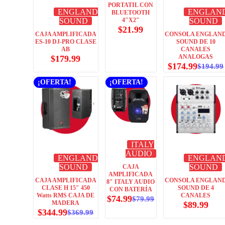
PORTATIL CON
ENGLAND
ENGLAN
BLUETOOTH
SOUND
4″X2″
SOUND
$
21.99
CAJA AMPLIFICADA
CONSOLA ENGLAN
ES-10 DJ-PRO CLASE
SOUND DE 10
AB
CANALES
ANALOGAS
$
179.99
$
174.99
$
194.99
¡OFERTA!
¡OFERTA!
ITALY
AUDIO
ENGLAND
ENGLAN
SOUND
SOUND
CAJA
AMPLIFICADA
CAJA AMPLIFICADA
CONSOLA ENGLAN
8″ ITALY AUDIO
CLASE H 15″ 450
SOUND DE 4
CON BATERÍA
Watts RMS CAJA DE
CANALES
$
74.99
$
79.99
MADERA
$
89.99
$
344.99
$
369.99