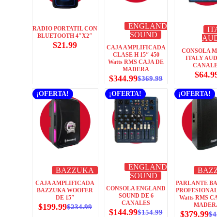
ENGLAND
RADIO PORTATIL CON
IT
SOUND
BLUETOOTH 4″X2″
AU
$
21.99
CAJA AMPLIFICADA
CONSOLA M
CLASE H 15″ 450
ITALY AUD
Watts RMS CAJA DE
CANAL
MADERA
$
64.9
$
344.99
$
369.99
¡OFERTA!
¡OFERTA!
¡OFERTA!
ENGLAND
BAZZUKA
BAZ
SOUND
CAJA AMPLIFICADA
PARLANTE B
CONSOLA ENGLAND
BAZZUKA WOOFER
PROFESIONAL 
SOUND DE 6
DE 15″
Watts RMS C
CANALES
MADER
$
199.99
$
234.99
$
144.99
$
154.99
$
379.99
$
4