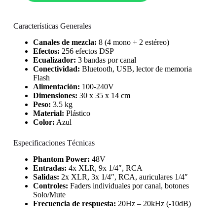
Características Generales
Canales de mezcla:
8 (4 mono + 2 estéreo)
Efectos:
256 efectos DSP
Ecualizador:
3 bandas por canal
Conectividad:
Bluetooth, USB, lector de memoria
Flash
Alimentación:
100-240V
Dimensiones:
30 x 35 x 14 cm
Peso:
3.5 kg
Material:
Plástico
Color:
Azul
Especificaciones Técnicas
Phantom Power:
48V
Entradas:
4x XLR, 9x 1/4″, RCA
Salidas:
2x XLR, 3x 1/4″, RCA, auriculares 1/4″
Controles:
Faders individuales por canal, botones
Solo/Mute
Frecuencia de respuesta:
20Hz – 20kHz (-10dB)