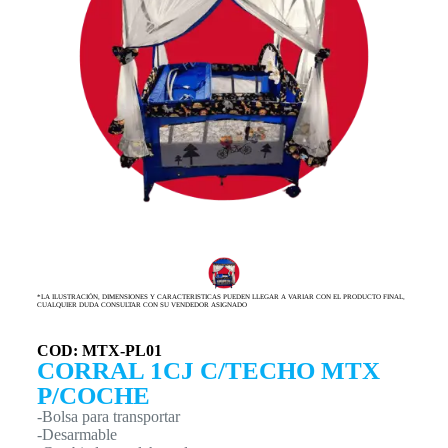
*LA ILUSTRACIÓN, DIMENSIONES Y CARACTERISTICAS PUEDEN LLEGAR A VARIAR CON EL PRODUCTO FINAL,
CUALQUIER DUDA CONSULTAR CON SU VENDEDOR ASIGNADO
COD: MTX-PL01
CORRAL 1CJ C/TECHO MTX
P/COCHE
-Bolsa para transportar
-Desarmable