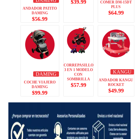
DAMING
$
39.99
COMER DM-15DT
PLUS
ANDADOR PATITO
$
64.99
DAMING
$
56.99
CORREPASILLO
3 EN 1 MODELO
KANGU
DAMING
CON
SOMBRILLA
ANDADOR KANGU
COCHE VIAJERO
$
57.99
ROCKET
DAMING
$
49.99
$
99.99