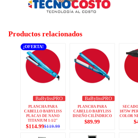
Productos relacionados
¡OFERTA!
BaBylissPRO
BaBylissPRO
PLANCHA PARA
PLANCHA PARA
SECADO
CABELLO BABYLISS
CABELLO BABYLISS
1875W P
PLACAS DE NANO
DISEÑO CILÍNDRICO
COLOR N
TITANIUM 1-1/2″
$
89.99
$
$
114.99
$
119.99