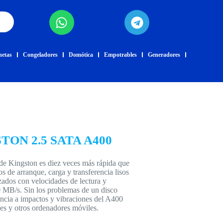
netas
Congeladores
Domótica
Empotrables
Generadores
TON 2.5 SATA A400
de Kingston es diez veces más rápida que
s de arranque, carga y transferencia lisos
zados con velocidades de lectura y
0 MB/s. Sin los problemas de un disco
encia a impactos y vibraciones del A400
les y otros ordenadores móviles.