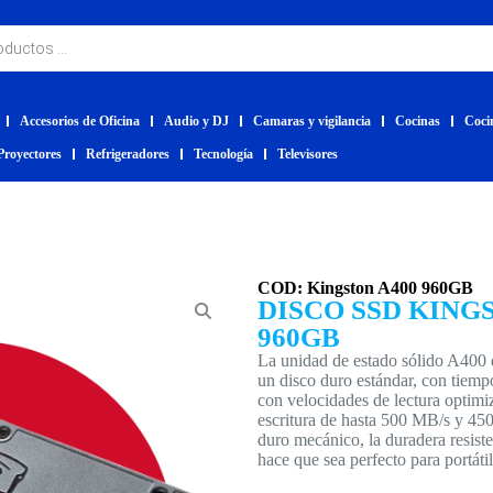
Accesorios de Oficina
Audio y DJ
Camaras y vigilancia
Cocinas
Coci
Proyectores
Refrigeradores
Tecnología
Televisores
COD: Kingston A400 960GB
DISCO SSD KINGS
960GB
La unidad de estado sólido A400 
un disco duro estándar, con tiempo
con velocidades de lectura optimi
escritura de hasta 500 MB/s y 45
duro mecánico, la duradera resist
hace que sea perfecto para portáti