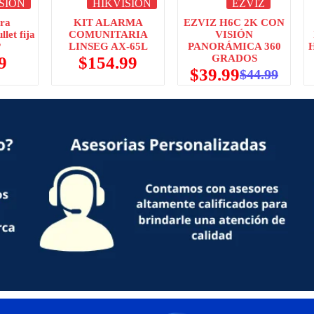
SION
HIKVISION
EZVIZ
ra
KIT ALARMA
EZVIZ H6C 2K CON
et fija
COMUNITARIA
VISIÓN
P
LINSEG AX-65L
PANORÁMICA 360
GRADOS
9
$
154.99
$
39.99
$
44.99