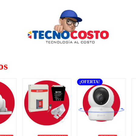
os
¡OFERTA!