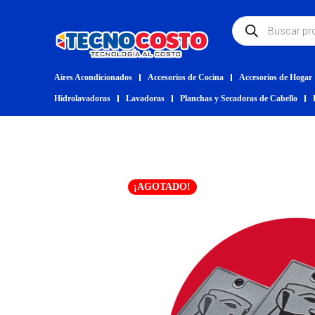
Aires Acondicionados
Accesorios de Cocina
Accesorios de Hogar
Hidrolavadoras
Lavadoras
Planchas y Secadoras de Cabello
¡AGOTADO!