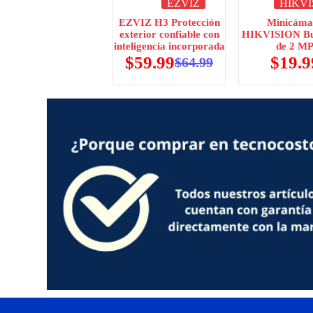
EZVIZ
HIKVI
EZVIZ H3 Protección
Minicáma
exterior confiable con
HIKVISION Bull
inteligencia incorporada
de 2 M
$
59.99
$
19.9
$
64.99