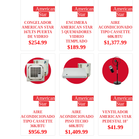
American
American
American
Star
Star
Star
CONGELADOR
ENCIMERA
AIRE
AMERICAN STAR
AMERICAN STAR
ACONDICIONADO
167LTS PUERTA
5 QUEMADORES
TIPO CASSETTE
DE VIDRIO
VIDRIO
60K/BTU
TEMPLADO
$
254.99
$
1,377.99
$
189.99
American
American
American
Star
Star
Star
AIRE
AIRE
VENTILADOR
ACONDICIONADO
ACONDICIONADO
AMERICAN STAR
TIPO CASSETTE
PISO TECHO
PEDESTAL 18″
36K/BTU
60K/BTU
$
41.99
$
956.99
$
1,409.99