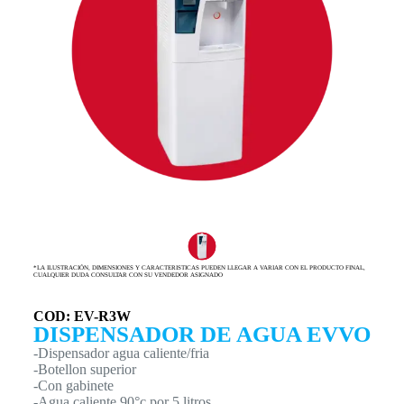
*LA ILUSTRACIÓN, DIMENSIONES Y CARACTERISTICAS PUEDEN LLEGAR A VARIAR CON EL PRODUCTO FINAL,
CUALQUIER DUDA CONSULTAR CON SU VENDEDOR ASIGNADO
COD: EV-R3W
DISPENSADOR DE AGUA EVVO
-Dispensador agua caliente/fria
-Botellon superior
-Con gabinete
-Agua caliente 90°c por 5 litros