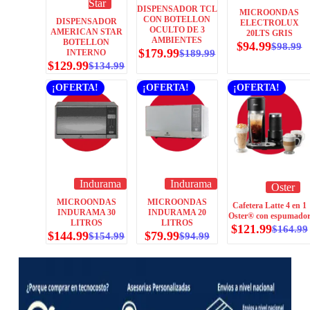
Star
DISPENSADOR TCL
MICROONDAS
CON BOTELLON
DISPENSADOR
ELECTROLUX
OCULTO DE 3
AMERICAN STAR
20LTS GRIS
AMBIENTES
BOTELLON
$
94.99
$
98.99
$
179.99
INTERNO
$
189.99
$
129.99
$
134.99
¡OFERTA!
¡OFERTA!
¡OFERTA!
Indurama
Indurama
Oster
MICROONDAS
MICROONDAS
Cafetera Latte 4 en 1
INDURAMA 30
INDURAMA 20
Oster® con espumado
LITROS
LITROS
$
121.99
$
164.99
$
144.99
$
79.99
$
154.99
$
94.99