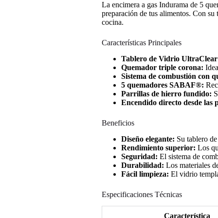
La encimera a gas Indurama de 5 quema
preparación de tus alimentos. Con su t
cocina.
Características Principales
Tablero de Vidrio UltraClear
Quemador triple corona:
Idea
Sistema de combustión con q
5 quemadores SABAF®:
Reco
Parrillas de hierro fundido:
Só
Encendido directo desde las p
Beneficios
Diseño elegante:
Su tablero de
Rendimiento superior:
Los qu
Seguridad:
El sistema de combu
Durabilidad:
Los materiales de 
Fácil limpieza:
El vidrio templa
Especificaciones Técnicas
Característica