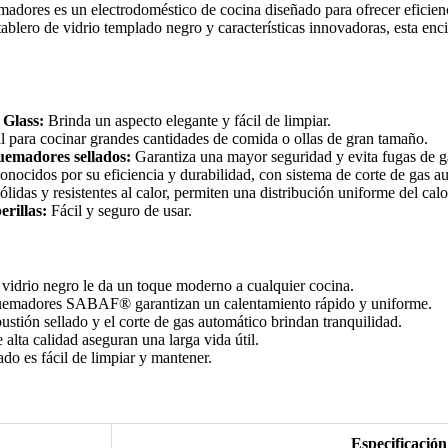
dores es un electrodoméstico de cocina diseñado para ofrecer eficienci
ablero de vidrio templado negro y características innovadoras, esta enci
 Glass:
Brinda un aspecto elegante y fácil de limpiar.
l para cocinar grandes cantidades de comida o ollas de gran tamaño.
uemadores sellados:
Garantiza una mayor seguridad y evita fugas de g
nocidos por su eficiencia y durabilidad, con sistema de corte de gas a
lidas y resistentes al calor, permiten una distribución uniforme del calo
erillas:
Fácil y seguro de usar.
 vidrio negro le da un toque moderno a cualquier cocina.
emadores SABAF® garantizan un calentamiento rápido y uniforme.
stión sellado y el corte de gas automático brindan tranquilidad.
alta calidad aseguran una larga vida útil.
do es fácil de limpiar y mantener.
Especificación