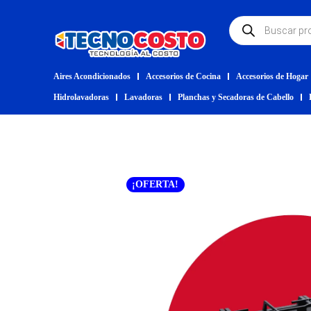
Aires Acondicionados
Accesorios de Cocina
Accesorios de Hogar
Hidrolavadoras
Lavadoras
Planchas y Secadoras de Cabello