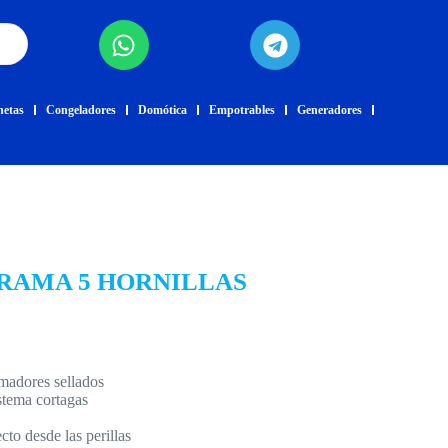
netas
Congeladores
Domótica
Empotrables
Generadores
RAMA 5 HORNILLAS
madores sellados
tema cortagas
to desde las perillas