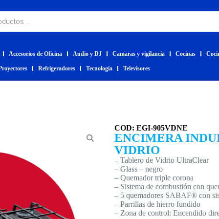
Accesorios de Oficina
Audio y DJ
Camaras y vigilancia
Cocinas
Coci
Proyectores
Refrigeradores
Tecnología
Televisores
COD: EGI-905VDNE
ENCIMERA INDU
VIDRIO
– Tablero de Vidrio UltraClear
– Glass – negro
– Quemador triple corona
– Sistema de combustión con que
– 5 quemadores SABAF® con sis
– Parrillas de hierro fundido
– Zona de control: Encendido direc