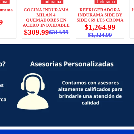
rama
Indurama
Indurama
durama
COCINA INDURAMA
REFRIGERADORA
MILAN 4
INDURAMA SIDE BY
QUEMADORES EN
SIDE 669 LTS CROMA
9
ACERO INOXIDABLE
$
1,264.99
$
309.99
$
314.99
$
1,324.99