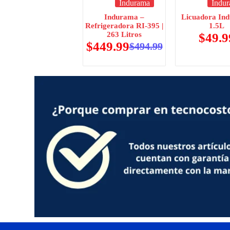
Indurama
Indu
Indurama –
Licuadora In
Refrigeradora RI-395 |
1.5L
263 Litros
$
49.9
$
449.99
$
494.99