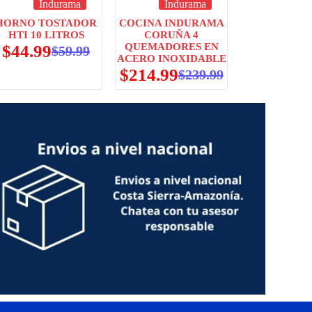
Indurama
Indurama
HORNO TOSTADOR
COCINA INDURAMA
HTI 10 LITROS
CORUÑA 4
QUEMADORES EN
$
44.99
$
59.99
ACERO INOXIDABLE
$
214.99
$
239.99