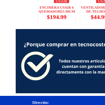
USAIR
USA
ENCIMERA USAIR 6
VENTILADOR
QUEMADORES 90CM
DE TECHO
$
194.99
$
44.9
Dirección: