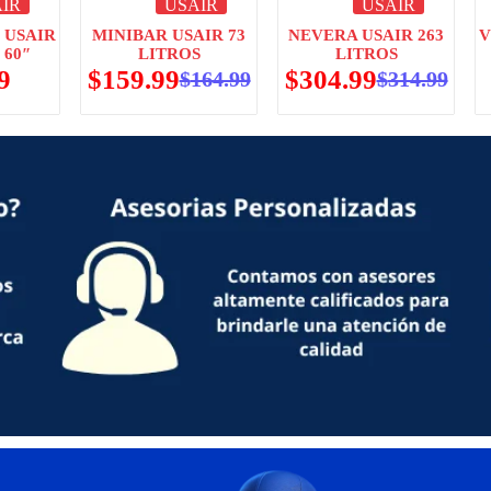
IR
USAIR
USAIR
 USAIR
MINIBAR USAIR 73
NEVERA USAIR 263
V
 60″
LITROS
LITROS
9
$
159.99
$
304.99
$
164.99
$
314.99