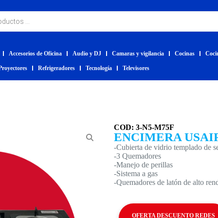
Accesorios de Oficina
Audio y DJ
Camaras y vigilancia
Cocinas
Coci
Proyectores
Refrigeradores
Tecnología
Televisores
COD: 3-N5-M75F
ENCIMERA USAI
-Cubierta de vidrio templado de 
-3 Quemadores
-Manejo de perillas
-Sistema a gas
-Quemadores de latón de alto ren
OFERTA DESCUENTO REDES