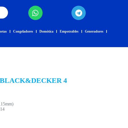
netas
Congeladores
Domótica
Empotrables
Generadores
 BLACK&DECKER 4
 (115mm)
M14