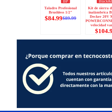
BP
Black&
Taladro Profesional
Kit de sierra d
Brushless 1/2″
inalámbrica B
Decker 20V
$
84.99
$
89.99
POWERCONNE
velocidad va
$
104.