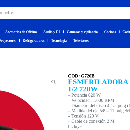
Accesorios de Oficina
Audio y DJ
Camaras y vigilancia
Cocinas
Coci
Proyectores
Refrigeradores
Tecnología
Televisores
COD: G720B
ESMERILADORA
1/2 720W
– Potencia 820 W
– Velocidad 11.000 RPM
– Diámetro del disco 4-1/2 pulg
– Medida del eje 5/8 – 11 pulg /
– Tensión 120 V
– Cable de conexión 2 M
Incluye