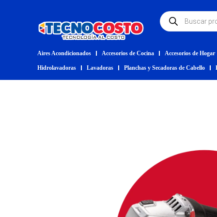
Aires Acondicionados
Accesorios de Cocina
Accesorios de Hogar
Hidrolavadoras
Lavadoras
Planchas y Secadoras de Cabello