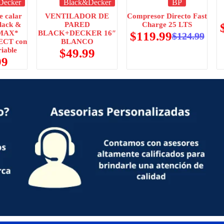
Decker
Black&Decker
BP
e calar
VENTILADOR DE
Compresor Directo Fast
lack &
PARED
Charge 25 LTS
 MAX*
BLACK+DECKER 16″
$
119.99
$
124.99
CT con
BLANCO
riable
$
49.99
99