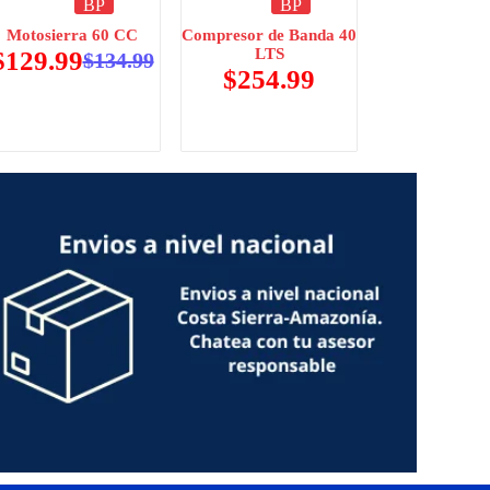
BP
BP
Motosierra 60 CC
Compresor de Banda 40
LTS
$
129.99
$
134.99
$
254.99