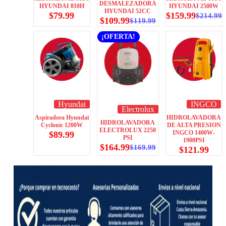
DESMALEZADORA
HYUNDAI 810H
HYUNDAI 2500W
HYUNDAI 52CC
$
79.99
$
159.99
$
214.99
$
109.99
$
119.99
¡OFERTA!
Hyundai
INGCO
Electrolux
Aspiradora Hyundai
HIDROLAVADORA
HIDROLAVADORA
Cyclonic 1200W
DE ALTA PRESION
ELECTROLUX 2250
INGCO 1400W-
$
89.99
PSI
1900PSI
$
164.99
$
169.99
$
121.99