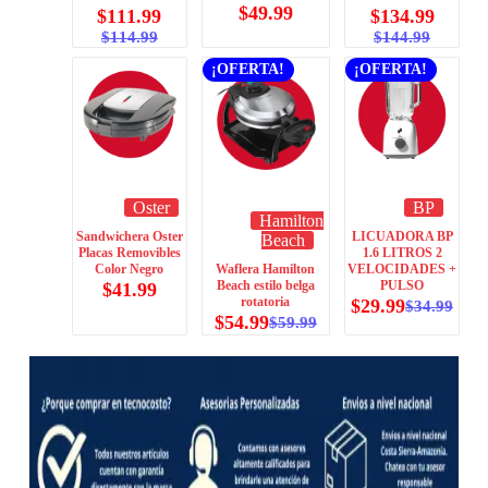
$
49.99
$
111.99
$
134.99
$
114.99
$
144.99
¡OFERTA!
¡OFERTA!
Oster
BP
Hamilton
Sandwichera Oster
LICUADORA BP
Beach
Placas Removibles
1.6 LITROS 2
Waflera Hamilton
Color Negro
VELOCIDADES +
Beach estilo belga
PULSO
$
41.99
rotatoria
$
29.99
$
34.99
$
54.99
$
59.99