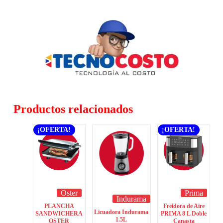
Productos relacionados
¡OFERTA!
¡OFERTA!
Oster
Prima
Indurama
PLANCHA
Freidora de Aire
Licuadora Indurama
SANDWICHERA
PRIMA 8 L Doble
1.5L
OSTER
Canasta