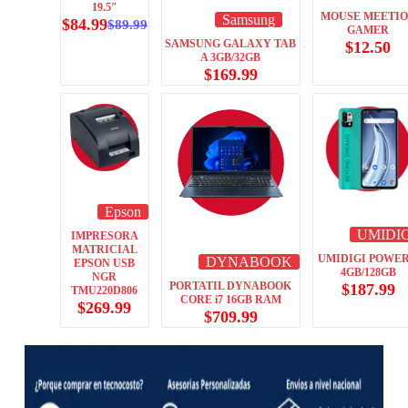
19.5″
MOUSE MEETI
Samsung
$
84.99
$
89.99
GAMER
SAMSUNG GALAXY TAB
$
12.50
A 3GB/32GB
$
169.99
Epson
UMIDIG
IMPRESORA
MATRICIAL
UMIDIGI POWER
DYNABOOK
EPSON USB
4GB/128GB
NGR
PORTATIL DYNABOOK
$
187.99
TMU220D806
CORE i7 16GB RAM
$
269.99
$
709.99