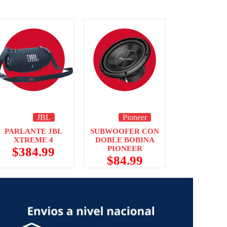
JBL
Pioneer
PARLANTE JBL
SUBWOOFER CON
XTREME 4
DOBLE BOBINA
PIONEER
$
384.99
$
84.99