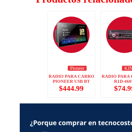
Pioneer
KI
RADIO PARA CARRO
RADIO PARA
PIONEER USB BT
R1D-46
$
444.99
$
74.9