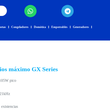
netas
Congeladores
Domótica
Empotrables
Generadores
ios máximo GX Series
105W pico
 21kHz
 existencias