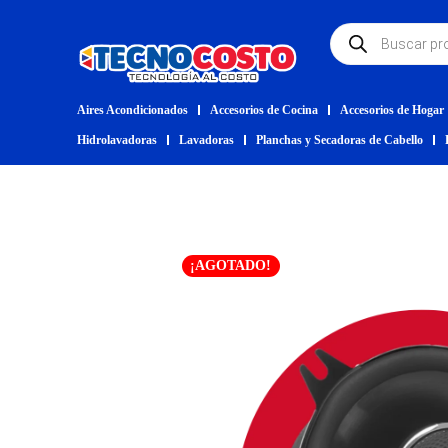
Aires Acondicionados
Accesorios de Cocina
Accesorios de Hogar
Hidrolavadoras
Lavadoras
Planchas y Secadoras de Cabello