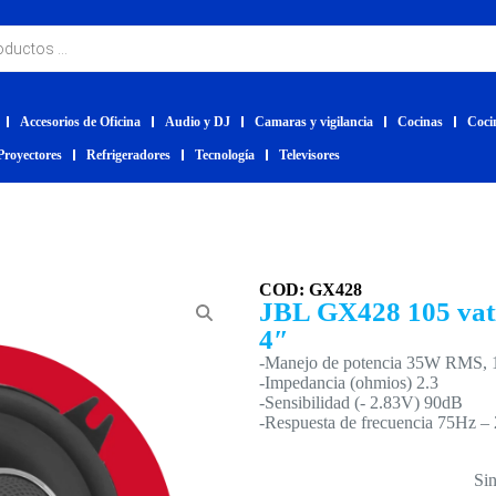
Accesorios de Oficina
Audio y DJ
Camaras y vigilancia
Cocinas
Coci
Proyectores
Refrigeradores
Tecnología
Televisores
COD: GX428
JBL GX428 105 vat
4″
-Manejo de potencia 35W RMS, 
-Impedancia (ohmios) 2.3
-Sensibilidad (- 2.83V) 90dB
-Respuesta de frecuencia 75Hz –
Sin