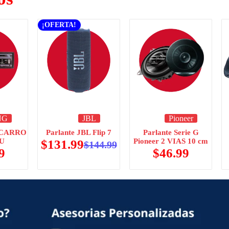
¡OFERTA!
NG
JBL
Pioneer
 CARRO
Parlante JBL Flip 7
Parlante Serie G
0U
Pioneer 2 VIAS 10 cm
$
131.99
$
144.99
9
$
46.99