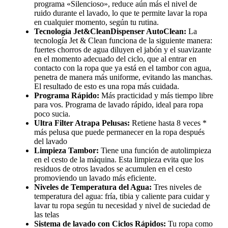
programa «Silencioso», reduce aún más el nivel de
ruido durante el lavado, lo que te permite lavar la ropa
en cualquier momento, según tu rutina.
Tecnología Jet&CleanDispenser AutoClean:
La
tecnología Jet & Clean funciona de la siguiente manera:
fuertes chorros de agua diluyen el jabón y el suavizante
en el momento adecuado del ciclo, que al entrar en
contacto con la ropa que ya está en el tambor con agua,
penetra de manera más uniforme, evitando las manchas.
El resultado de esto es una ropa más cuidada.
Programa Rápido:
Más practicidad y más tiempo libre
para vos. Programa de lavado rápido, ideal para ropa
poco sucia.
Ultra Filter Atrapa Pelusas:
Retiene hasta 8 veces *
más pelusa que puede permanecer en la ropa después
del lavado
Limpieza Tambor:
Tiene una función de autolimpieza
en el cesto de la máquina. Esta limpieza evita que los
residuos de otros lavados se acumulen en el cesto
promoviendo un lavado más eficiente.
Niveles de Temperatura del Agua:
Tres niveles de
temperatura del agua: fría, tibia y caliente para cuidar y
lavar tu ropa según tu necesidad y nivel de suciedad de
las telas
Sistema de lavado con Ciclos Rápidos:
Tu ropa como