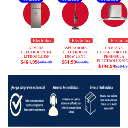
Electrolux
Electrolux
Electrolu
NEVERA
ASPIRADORA
CAMPANA
ELECTROLUX 341
ELECTROLUX
EXTRACTORA TI
LITROS C/DISP
1300W 2 EN 1
PENINSULA
ELECTROLUX 90
$
464.99
$
64.99
$
494.99
$
69.99
$
194.99
$
204.9