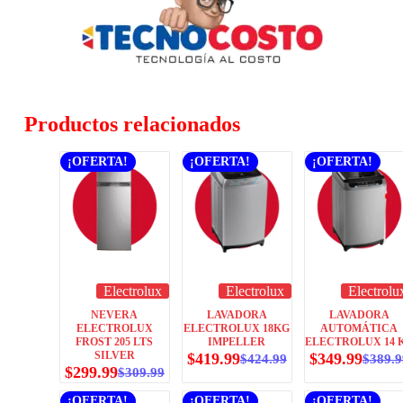
Productos relacionados
¡OFERTA!
¡OFERTA!
¡OFERTA!
Electrolux
Electrolux
Electrolu
NEVERA
LAVADORA
LAVADORA
ELECTROLUX
ELECTROLUX 18KG
AUTOMÁTICA
FROST 205 LTS
IMPELLER
ELECTROLUX 14 
SILVER
$
419.99
$
349.99
$
424.99
$
389.9
$
299.99
$
309.99
¡OFERTA!
¡OFERTA!
¡OFERTA!