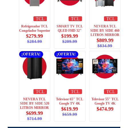
TCL
TCL
TCL
Refrigerador TCL
SMART TV TCL
NEVERA TCL
Congelador Superior
QLED FHD 32″
SIDE BY SIDE 460
LITROS MIRROR
$
279.99
$
199.99
$
809.99
$
284.99
$
209.99
$
834.99
¡OFERTA!
¡OFERTA!
TCL
TCL
TCL
NEVERA TCL
Televisor 65″ TCL
Televisor 55″ TCL
SIDE BY SIDE 520
Google TV 4K
Google TV 4K
LITROS MIRROR
$
619.99
$
474.99
$
699.99
$
659.99
$
714.99