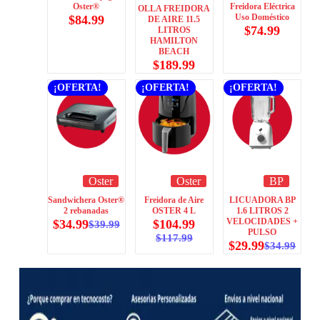
Oster®
Freidora Eléctrica
OLLA FREIDORA
Uso Doméstico
$
84.99
DE AIRE 11.5
$
74.99
LITROS
HAMILTON
BEACH
$
189.99
¡OFERTA!
¡OFERTA!
¡OFERTA!
Oster
Oster
BP
Sandwichera Oster®
Freidora de Aire
LICUADORA BP
2 rebanadas
OSTER 4 L
1.6 LITROS 2
VELOCIDADES +
$
34.99
$
104.99
$
39.99
PULSO
$
117.99
$
29.99
$
34.99