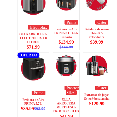
Prima
Oster
Electrolux
Freidora de Aire
Batidora de mano
PRIMA 8 L Doble
Oster® 5
OLLA ARROCERA
Canasta
velocidades
ELECTROLUX 1.8
$
134.99
$
39.99
LITROS
$
71.99
$
144.99
¡OFERTA!
Proctor
Oster
Silex
Prima
Extractor de jugos
Oster® boca ancha
OLLA
Freidora de Aire
$
129.99
ARROCERA
PRIMA 5.7 L
MULTI-USOS
$
89.99
$
98.99
PROCTOR SILEX
$
41.99