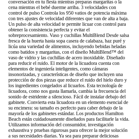
conversación en tu fiesta mientras preparas margaritas o la
cena mientras el bebé duerme arriba. 3 velocidades con
control de pulso Controla los 950 vatios de potencia máxima
con tres ajustes de velocidad diferentes que van de alta a baja.
Un pulso de alta velocidad te permite licuar con control para
obtener la consistencia perfecta y evitar el
sobreprocesamiento. Vaso y cuchillas MultiBlend Desde salsa
fresca de la huerta hasta sopa casera de calabaza, haz puré y
licúa una variedad de alimentos, incluyendo bebidas heladas
como batidos y margaritas, con el diseño MultiBlend™ del
vaso de vidrio y las cuchillas de acero inoxidable. Diseñado
para reducir el ruido. El motor de la licuadora cuenta con
elementos de ingeniería inteligentes, como cámaras
insonorizadas, y características de diseño que incluyen una
protección de dos piezas que reduce el ruido del hielo duro y
los ingredientes congelados al licuarlos. Esta tecnología de
licuadora, como nos gusta llamarla, cambia la frecuencia del
sonido de estridente a silencioso. Fácil de instalar debajo del
gabinete. Convierta esta licuadora en un elemento esencial de
su encimera: su tamaño es perfecto para caber debajo de la
mayoría de los gabinetes estándar. Los productos Hamilton
Beach están cuidadosamente diseñados para facilitarle la vida.
Utilizamos información del consumidor, investigación
exhaustiva y pruebas rigurosas para ofrecer la mejor solución
a sus necesidades diarias. Ya sea para preparar deliciosas