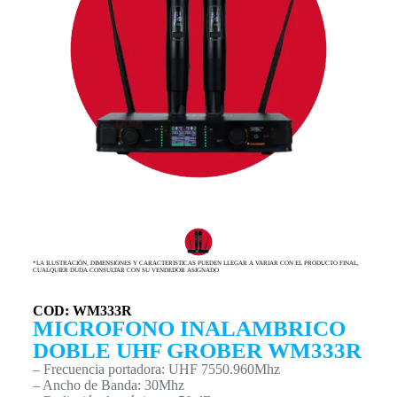
*LA ILUSTRACIÓN, DIMENSIONES Y CARACTERISTICAS PUEDEN LLEGAR A VARIAR CON EL PRODUCTO FINAL,
CUALQUIER DUDA CONSULTAR CON SU VENDEDOR ASIGNADO
COD: WM333R
MICROFONO INALAMBRICO
DOBLE UHF GROBER WM333R
– Frecuencia portadora: UHF 7550.960Mhz
– Ancho de Banda: 30Mhz