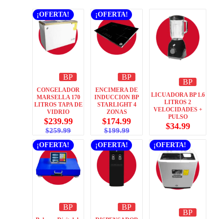
¡OFERTA!
¡OFERTA!
BP
BP
BP
CONGELADOR
ENCIMERA DE
LICUADORA BP 1.6
MARSELLA 170
INDUCCION BP
LITROS 2
LITROS TAPA DE
STARLIGHT 4
VELOCIDADES +
VIDRIO
ZONAS
PULSO
$
239.99
$
174.99
$
34.99
$
259.99
$
199.99
¡OFERTA!
¡OFERTA!
¡OFERTA!
BP
BP
BP