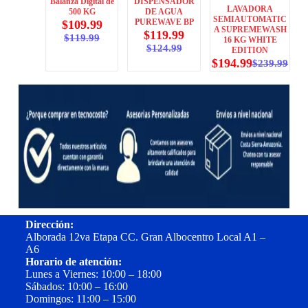
Balanza Digital de
DISPENSADOR
LAVADORA
500 KG
DE AGUA
SEMIAUTOMATIC
PUREWAVE BP
$
109.99
A SUPREMEWASH
$
119.99
$
119.99
16 KG WHITE
$
124.99
EDITION
$
194.99
$
239.99
Dirección:
Alborada 12va Etapa CC. Gran Albocentro Local A1 –
A6
Horario de atención:
Lunes a Viernes: 10:00 – 18:00
Sábados: 10:00 – 16:00
Domingos: 11:00 – 15:00