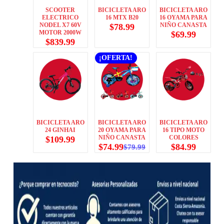
SCOOTER
BICICLETA ARO
BICICLETA ARO
ELECTRICO
16 MTX B20
16 OYAMA PARA
NODEL X7 60V
NIÑO CANASTA
$
78.99
MOTOR 2000W
$
69.99
$
839.99
¡OFERTA!
BICICLETA ARO
BICICLETA ARO
BICICLETA ARO
24 GINHAI
20 OYAMA PARA
16 TIPO MOTO
NIÑO CANASTA
COLORES
$
109.99
$
74.99
$
84.99
$
79.99