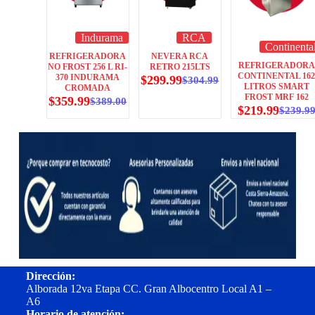
Indurama
RCA
Continenta
REFRIGERADORA
NEVERA RCA
REFRIGERADORA
NO FROST 256 L RI-
RETRO 215LTS
CONTINENTAL 16
370 INDURAMA
$
299.99
$
304.99
LITROS SMART
CROMADA
FROST MRF 162
$
359.99
$
389.00
$
219.99
$
239.9
Dirección:
Alborada 12va Etapa CC. Gran Albocentro Local A1 –
A6
Horario de atención: