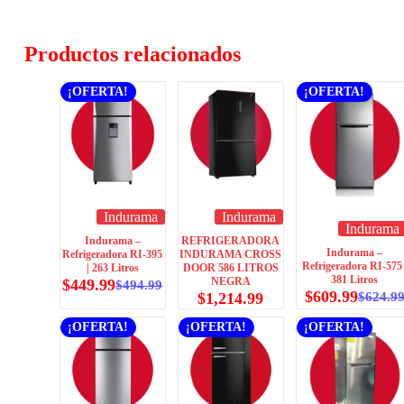
Productos relacionados
¡OFERTA!
¡OFERTA!
Indurama
Indurama
Indurama
Indurama –
REFRIGERADORA
Indurama –
Refrigeradora RI-395
INDURAMA CROSS
Refrigeradora RI-575 
| 263 Litros
DOOR 586 LITROS
381 Litros
NEGRA
$
449.99
$
494.99
$
609.99
$
1,214.99
$
624.9
¡OFERTA!
¡OFERTA!
¡OFERTA!